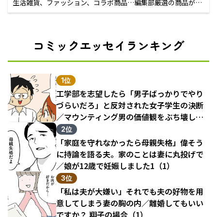
生活雑貨、ファッション、コラボ商品…編集部厳選の商品が買
えるECサイト
コミックエッセイランキング
1位
工学部を志望したら「男子ばっかりでやり
づらいだろ」と反対された女子学生の決断
／マウンティング男の価値観をぶち壊した
結果（1）
2位
「家庭を守れなかったら母親失格」偉そう
に持論を語る夫。家のことは妻に丸投げで
／娘が12歳で妊娠しました1（1）
3位
「私は夫が大嫌い」それでも夫の好物を用
意してしまう妻の胸の内／離婚してもいい
ですか？ 翔子の場合（1）