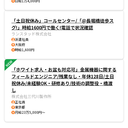
日給1万4,000円
「土日祝休み」コールセンター/「@長堀橋徒歩ス
グ!」時給1600円で働く!電話で状況確認
ランスタッド株式会社
派遣社員
大阪府
時給1,600円
NEW
「ホワイト求人・お盆も対応可」金属機器に関する
フィールドエンジニア/残業なし・年休128日/土日
祝休み/未経験OK・研修あり/技術の調整役・橋渡
し
株式会社三代川製作所
正社員
東京都
月給23万5,000円～