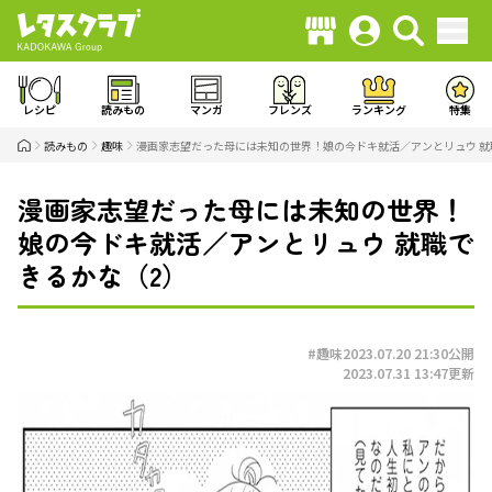
レシピ
読みもの
マンガ
フレンズ
ランキング
特集
読みもの
趣味
漫画家志望だった母には未知の世界！娘の今ドキ就活／アンとリュウ 就
漫画家志望だった母には未知の世界！
娘の今ドキ就活／アンとリュウ 就職で
きるかな（2）
#趣味
2023.07.20 21:30
公開
2023.07.31 13:47
更新