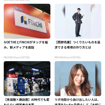
GOETHEとFINCHIがタッグを組
【西野亮廣】つくりたいものを追
み、新メディアを創設
求できる環境の作り方とは
PR (FINCHI on GOETHE)
PR (FINCHI on GOETHE)
【見城徹×藤田晋】AI時代でも変
リボ地獄から抜け出したい人は、
わらない経営者の本質
返済を3～6ヶ月停止して『大幅に