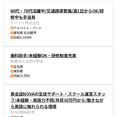
60代・70代活躍中/交通誘導警備/週1日からOK/研
修中も手当有
テイケイ株式会社
アルバイト・パート
愛知県 名古屋市
日給9,500円
歯科助手/未経験OK・研修制度充実
医療法人社団中崇会
正社員
東京都
月給31万円
英会話NOVAの生徒サポート・スクール運営スタッ
フ/未経験・英語力不問/月収30万円から/働きなが
ら英語に触れられる環境
NOVA錦糸町校