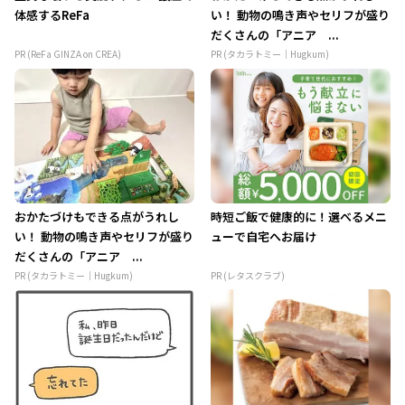
体感するReFa
い！ 動物の鳴き声やセリフが盛り
だくさんの「アニア ...
PR (ReFa GINZA on CREA)
PR (タカラトミー｜Hugkum)
おかたづけもできる点がうれし
時短ご飯で健康的に！選べるメニ
い！ 動物の鳴き声やセリフが盛り
ューで自宅へお届け
だくさんの「アニア ...
PR (タカラトミー｜Hugkum)
PR (レタスクラブ)