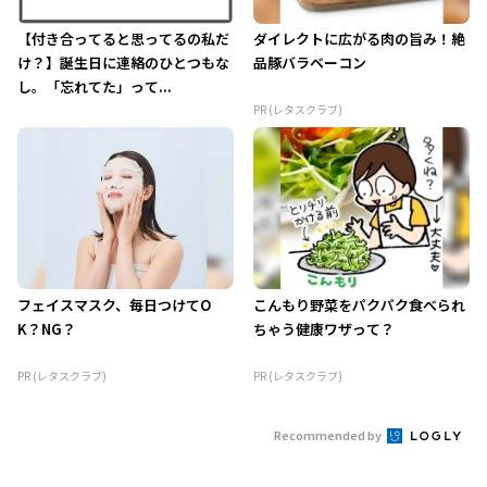
【付き合ってると思ってるの私だ
ダイレクトに広がる肉の旨み！絶
け？】誕生日に連絡のひとつもな
品豚バラベーコン
し。「忘れてた」って...
PR (レタスクラブ)
フェイスマスク、毎日つけてO
こんもり野菜をパクパク食べられ
K？NG？
ちゃう健康ワザって？
PR (レタスクラブ)
PR (レタスクラブ)
Recommended by