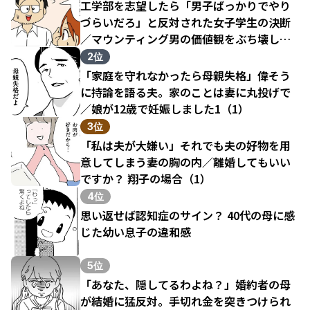
工学部を志望したら「男子ばっかりでやり
づらいだろ」と反対された女子学生の決断
／マウンティング男の価値観をぶち壊した
結果（1）
2位
「家庭を守れなかったら母親失格」偉そう
に持論を語る夫。家のことは妻に丸投げで
／娘が12歳で妊娠しました1（1）
3位
「私は夫が大嫌い」それでも夫の好物を用
意してしまう妻の胸の内／離婚してもいい
ですか？ 翔子の場合（1）
4位
思い返せば認知症のサイン？ 40代の母に感
じた幼い息子の違和感
5位
「あなた、隠してるわよね？」婚約者の母
が結婚に猛反対。手切れ金を突きつけられ