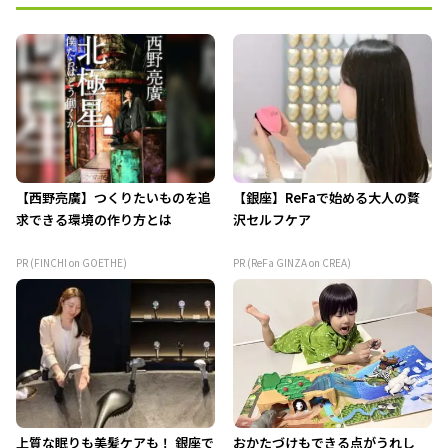
【西野亮廣】つくりたいものを追
【銀座】ReFaで始める大人の贅
求できる環境の作り方とは
沢セルフケア
PR (FINCHI on GOETHE)
PR (ReFa GINZA on CREA)
上質な眠りも美髪ケアも！ 銀座で
おかたづけもできる点がうれし