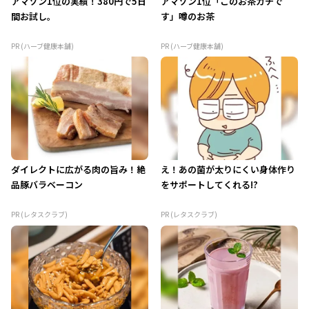
アマゾン1位の実績！380円で5日
アマゾン1位「このお茶ガチで
間お試し。
す」噂のお茶
PR (ハーブ健康本舗)
PR (ハーブ健康本舗)
ダイレクトに広がる肉の旨み！絶
え！あの菌が太りにくい身体作り
品豚バラベーコン
をサポートしてくれる!?
PR (レタスクラブ)
PR (レタスクラブ)