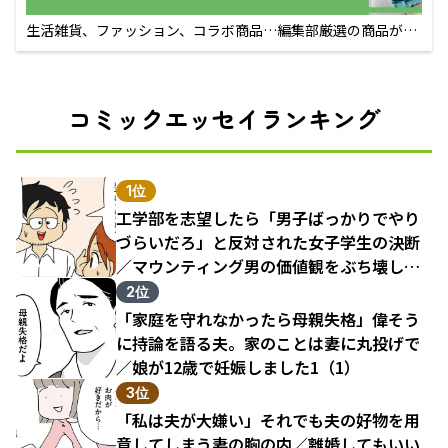
生活雑貨、ファッション、コラボ商品…編集部厳選の商品が買
えるECサイト
コミックエッセイランキング
1位
工学部を志望したら「男子ばっかりでやり
づらいだろ」と反対された女子学生の決断
／マウンティング男の価値観をぶち壊した
結果（1）
2位
「家庭を守れなかったら母親失格」偉そう
に持論を語る夫。家のことは妻に丸投げで
／娘が12歳で妊娠しました1（1）
3位
「私は夫が大嫌い」それでも夫の好物を用
意してしまう妻の胸の内／離婚してもいい