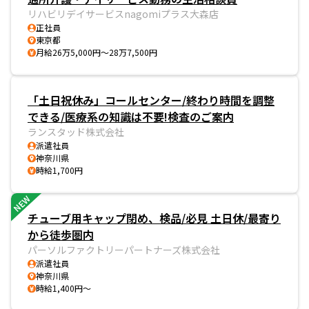
リハビリデイサービスnagomiプラス大森店
正社員
東京都
月給26万5,000円～28万7,500円
「土日祝休み」コールセンター/終わり時間を調整
できる/医療系の知識は不要!検査のご案内
ランスタッド株式会社
派遣社員
神奈川県
時給1,700円
NEW
チューブ用キャップ閉め、検品/必見 土日休/最寄り
から徒歩圏内
パーソルファクトリーパートナーズ株式会社
派遣社員
神奈川県
時給1,400円～