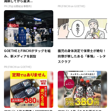
減額してから返済...
PR (渋谷法務総合事務所)
PR (FINCHI on GOETHE)
GOETHEとFINCHIがタッグを組
園児の身体測定で保育士が絶句！
み、新メディアを創設
同僚が察したある「事情」 - レタ
スクラブ
PR (FINCHI on GOETHE)