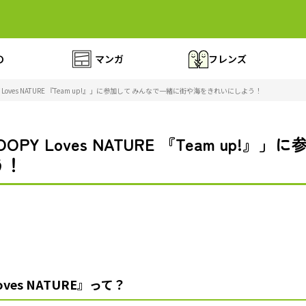
の
マンガ
フレンズ
Loves NATURE 『Team up!』」に参加して みんなで一緒に街や海をきれいにしよう！
Y Loves NATURE 『Team up!』
う！
oves NATURE』って？