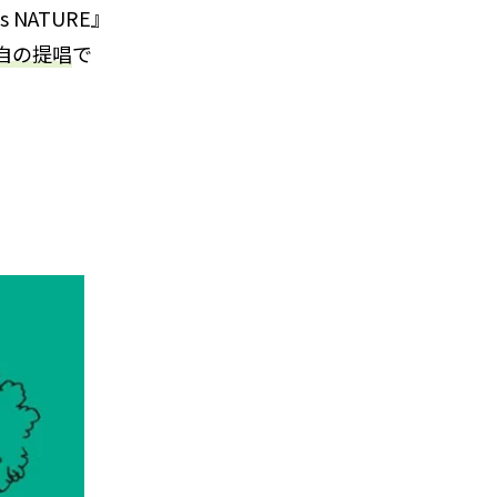
 NATURE』
自の提唱
で