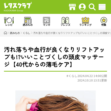
レシピ
読みもの
マンガ
フレンズ
ランキング
特集
読みもの
くらし
汚れ落ちや血行が良くなりリフトアップも!?いいことづくしの頭皮マ
汚れ落ちや血行が良くなりリフトアッ
プも!?いいことづくしの頭皮マッサー
ジ【40代からの薄毛ケア】
#くらし
2024.04.22 14:00
公開
2024.10.10 13:51
更新