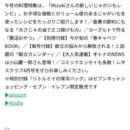
今号の料理特集は、「Mizukiさんの新しいじゃがいもレ
シピ」。お手頃な価格とボリューム感のあるじゃがいもを
使ったレシピをたっぷりご紹介します！／食費の節約にも
なる「大さじ４の油でエコ揚げもの」／ヨーグルトで作る
「腸活おやつ」／【別冊付録】今が旬の「春キャベツ
BOOK」／【毎号付録】献立の悩みから解放される！と話
題の「献立カレンダー」／【大人気連載】オトナのNEWS
は小山慶一郎さん登場！／コミックエッセイも多数！レタ
スクラブ4月号をぜひお楽しみください。
※特別付録「リトルミイの保冷バッグ」はセブンネットシ
ョッピング・セブン‐イレブン限定販売です
▶amazon
▶Kindle