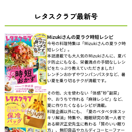
レタスクラブ最新号
Mizukiさんの夏ラク時短レシピ
今号の料理特集は「Mizukiさんの夏ラク時
短レシピ」。
本誌連載でも大人気のMizukiさんに、夏バ
テ防止にもなる、栄養満点の手間なしレシ
ピをたっぷり教えていただきました!
レンチンおかずやワンパンパスタなど、暑
い夏を乗り切るテクが満載です。
その他、火を使わない「体感“秒”副菜」
や、おうちで作れる「麻辣レシピ」など、
夏に作りたくなるレシピが満載。
料理企画以外にも、「夏のベタベタ床スッ
キリ解消」特集や、睡眠研究の第一人者で
ある柳沢正史先生に教わる「質のいい眠り
方」、無印良品やカルディコーヒーファー