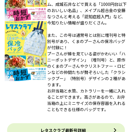
ム、成城石井などで買える「1000円台以下
のおいしい名品」、メイプル超合金の安藤
なつさんと考える「認知症超入門」など、
今知りたい情報が盛りだくさん。
また、この号は通常号とは別に増刊号と特
別号があり、くまのプーさんの保冷バッグ
が付録に！
プーさんが蜂を見ている姿がかわいい「ハ
ニーポットデザイン」（増刊号）と、原作
のくまのプーさんやクリストファー・ロビ
ンなどの仲間たちが勢ぞろいした「クラシ
ックプー」（特別号）デザインの２種があ
ります。
お弁当箱と水筒、カトラリーを一緒に入れ
ることができます。高さがあるので、お弁
当箱の上にミニサイズの保存容器を入れる
こともできる仕様のバッグです。
レタスクラブ最新号詳細