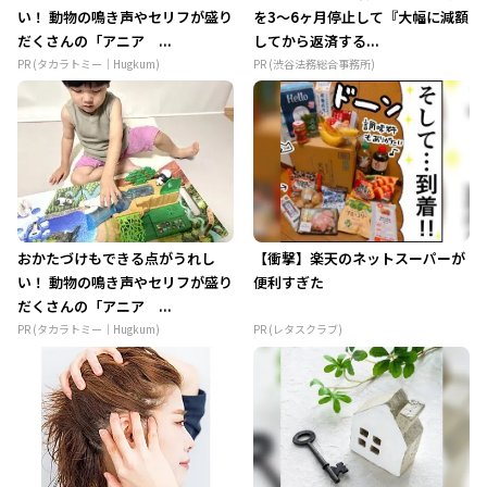
い！ 動物の鳴き声やセリフが盛り
を3～6ヶ月停止して『大幅に減額
だくさんの「アニア ...
してから返済する...
PR (タカラトミー｜Hugkum)
PR (渋谷法務総合事務所)
おかたづけもできる点がうれし
【衝撃】楽天のネットスーパーが
い！ 動物の鳴き声やセリフが盛り
便利すぎた
だくさんの「アニア ...
PR (タカラトミー｜Hugkum)
PR (レタスクラブ)