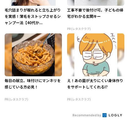
毛穴詰まりが取れると立ち上がり
工事不要で後付け可。子どもの帰
を実感！薄毛をストップさせるシ
宅がわかる玄関キー
ャンプー法【40代か...
PR (レタスクラブ)
毎日の献立、味付けにマンネリを
え！あの菌が太りにくい身体作り
感じている方必見！
をサポートしてくれる!?
PR (レタスクラブ)
PR (レタスクラブ)
Recommended by