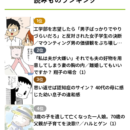
1位
工学部を志望したら「男子ばっかりでやり
づらいだろ」と反対された女子学生の決断
／マウンティング男の価値観をぶち壊した
結果（1）
2位
「私は夫が大嫌い」それでも夫の好物を用
意してしまう妻の胸の内／離婚してもいい
ですか？ 翔子の場合（1）
3位
思い返せば認知症のサイン？ 40代の母に感
じた幼い息子の違和感
4位
3歳の子を遺して亡くなった一人娘。70歳の
父親が子育てを決意!?／ハルとゲン（1）