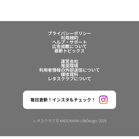
プライバシーポリシー
利用規約
ヘルプ・サポート
広告掲載について
最新トピックス
運営会社
推奨環境
利用者情報の外部送信について
媒体資料
レタスクラブについて
毎日更新！インスタもチェック！
レタスクラブ © KADOKAWA LifeDesign. 2026