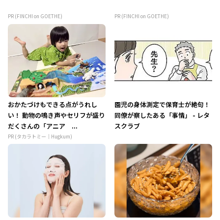
PR (FINCHI on GOETHE)
PR (FINCHI on GOETHE)
おかたづけもできる点がうれし
園児の身体測定で保育士が絶句！
い！ 動物の鳴き声やセリフが盛り
同僚が察したある「事情」 - レタ
だくさんの「アニア ...
スクラブ
PR (タカラトミー｜Hugkum)