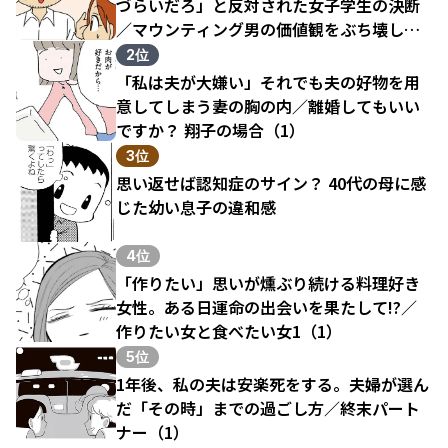
づらいだろ」と反対された女子学生の決断
／マウンティング男の価値観をぶち壊した
結果（1）
2位
「私は夫が大嫌い」それでも夫の好物を用
意してしまう妻の胸の内／離婚してもいい
ですか？ 翔子の場合（1）
3位
思い返せば認知症のサイン？ 40代の母に感
じた幼い息子の違和感
4位
「作りたい」思いが燻ぶり続ける料理好き
女性。ある日運命の出会いを果たして!?／
作りたい女と食べたい女1（1）
5位
1年後、私の夫は安楽死をする。夫婦が選ん
だ「その時」までの過ごし方／終末パート
ナー（1）