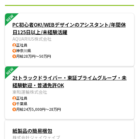
NEW
PC初心者OK!/WEBデザインのアシスタント/年間休
日125日以上/未経験活躍
AQUARIUS株式会社
正社員
神奈川県
月給28万円～50万円
NEW
2tトラックドライバー・東証プライムグループ・未
経験歓迎・普通免許OK
東和運輸株式会社
正社員
千葉県
月給24万5,000円～28万円
紙製品の簡易梱包
株式会社ジェイウェイブ