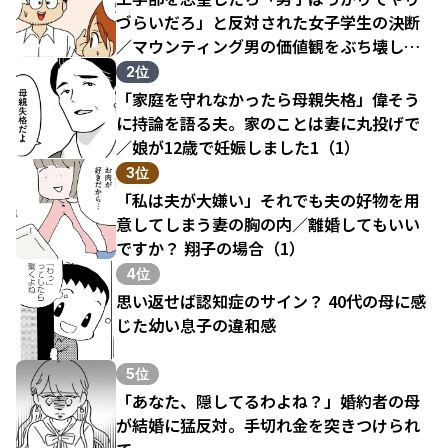
づらいだろ」と反対された女子学生の決断
／マウンティング男の価値観をぶち壊した
結果（1）
2位
「家庭を守れなかったら母親失格」偉そう
に持論を語る夫。家のことは妻に丸投げで
／娘が12歳で妊娠しました1（1）
3位
「私は夫が大嫌い」それでも夫の好物を用
意してしまう妻の胸の内／離婚してもいい
ですか？ 翔子の場合（1）
4位
思い返せば認知症のサイン？ 40代の母に感
じた幼い息子の違和感
5位
「あなた、隠してるわよね？」婚約者の母
が結婚に猛反対。手切れ金を突きつけられ