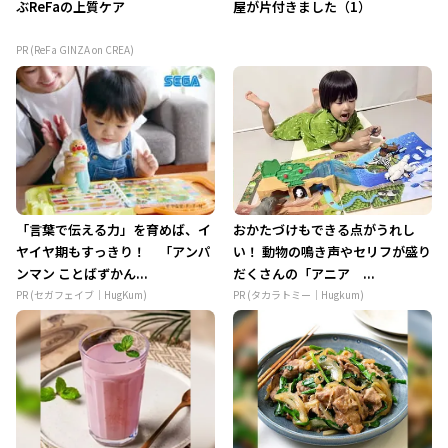
ぶReFaの上質ケア
屋が片付きました（1）
PR (ReFa GINZA on CREA)
「言葉で伝える力」を育めば、イ
おかたづけもできる点がうれし
ヤイヤ期もすっきり！ 「アンパ
い！ 動物の鳴き声やセリフが盛り
ンマン ことばずかん...
だくさんの「アニア ...
PR (セガフェイブ｜HugKum)
PR (タカラトミー｜Hugkum)