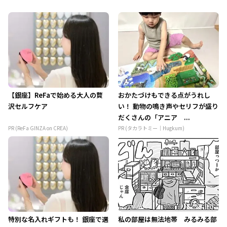
【銀座】ReFaで始める大人の贅
おかたづけもできる点がうれし
沢セルフケア
い！ 動物の鳴き声やセリフが盛り
だくさんの「アニア ...
PR (ReFa GINZA on CREA)
PR (タカラトミー｜Hugkum)
特別な名入れギフトも！ 銀座で選
私の部屋は無法地帯 みるみる部