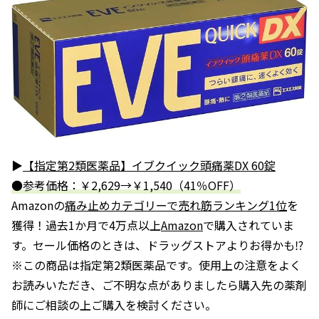
▶
【指定第2類医薬品】イブクイック頭痛薬DX 60錠
●参考価格：￥2,629→￥1,540（41％OFF）
Amazonの
痛み止めカテゴリーで売れ筋ランキング1位
を
獲得！過去1か月で4万点以上
Amazon
で購入されていま
す。セール価格のときは、ドラッグストアよりお得かも⁉
※この商品は指定第2類医薬品です。使用上の注意をよく
お読みいただき、ご不明な点がありましたら購入先の薬剤
師にご相談の上ご購入を検討ください。