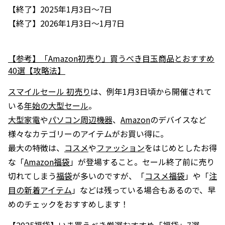
【終了】2025年1月3日～7日
【終了】2026年1月3日〜1月7日
【参考】「Amazon初売り」買うべき目玉商品とおすすめ
40選【攻略法】
スマイルセール 初売り
は、例年1月3日頃から開催されて
いる
年始の大型セール
。
大型家電
や
パソコン周辺機器
、
Amazon
のデバイスなど
様々なカテゴリーのアイテムがお買い得に。
最大の特徴は、
コスメ
や
ファッション
をはじめとしたお得
な「
Amazon福袋
」が登場すること。セール終了前に売り
切れてしまう
福袋
が多いのですが、「
コスメ福袋
」や「
注
目の新着アイテム
」などは残っている場合もあるので、早
めのチェックをおすすめします！
【2025福袋】いま買うべき厳選おすすめ「福袋」7選