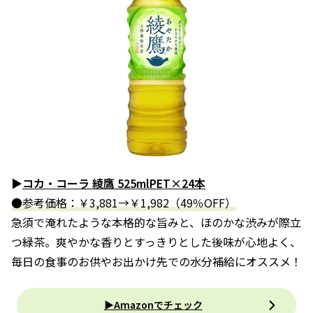
▶
コカ・コーラ 綾鷹 525mlPET×24本
●参考価格：￥3,881→￥1,982（49％OFF）
急須で淹れたような本格的な旨みと、ほのかな渋みが際立
つ緑茶。爽やかな香りとすっきりとした後味が心地よく、
毎日の食事のお供やお出かけ先での水分補給にオススメ！
▶Amazonでチェック