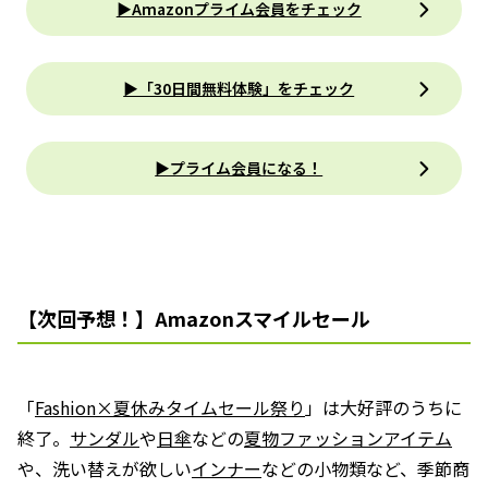
▶Amazonプライム会員をチェック
▶「30日間無料体験」をチェック
▶プライム会員になる！
【次回予想！】Amazonスマイルセール
「
Fashion×夏休みタイムセール祭り
」は大好評のうちに
終了。
サンダル
や
日傘
などの
夏物ファッションアイテム
や、洗い替えが欲しい
インナー
などの小物類など、季節商