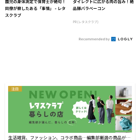
園児の身体測定で保育士が絶句！
ダイレクトに広がる肉の旨み！絶
同僚が察したある「事情」 - レタ
品豚バラベーコン
スクラブ
PR (レタスクラブ)
Recommended by
注目
生活雑貨、ファッション、コラボ商品…編集部厳選の商品が買