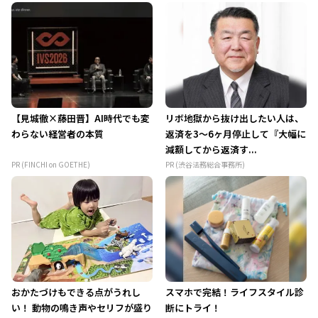
【見城徹×藤田晋】AI時代でも変
リボ地獄から抜け出したい人は、
わらない経営者の本質
返済を3～6ヶ月停止して『大幅に
減額してから返済す...
PR (FINCHI on GOETHE)
PR (渋谷法務総合事務所)
おかたづけもできる点がうれし
スマホで完結！ライフスタイル診
い！ 動物の鳴き声やセリフが盛り
断にトライ！