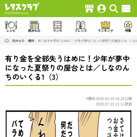
レシピ
読みもの
マンガ
フレンズ
ランキング
特集
読みもの
趣味
有り金を全部失うはめに！少年が夢中になった夏祭りの屋台とは／しなの
有り金を全部失うはめに！少年が夢中
になった夏祭りの屋台とは／しなのん
ちのいくる1（3）
#趣味
2025.01.10 21:25
公開
2025.07.23 11:11
更新