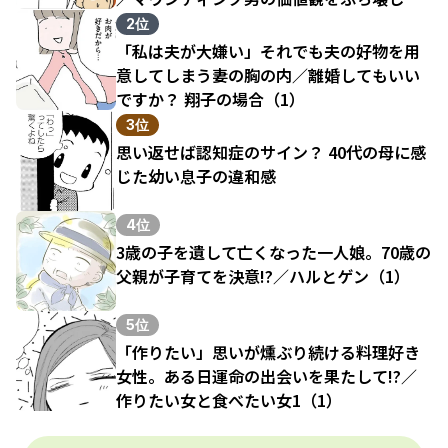
結果（1）
2位
「私は夫が大嫌い」それでも夫の好物を用
意してしまう妻の胸の内／離婚してもいい
ですか？ 翔子の場合（1）
3位
思い返せば認知症のサイン？ 40代の母に感
じた幼い息子の違和感
4位
3歳の子を遺して亡くなった一人娘。70歳の
父親が子育てを決意!?／ハルとゲン（1）
5位
「作りたい」思いが燻ぶり続ける料理好き
女性。ある日運命の出会いを果たして!?／
作りたい女と食べたい女1（1）