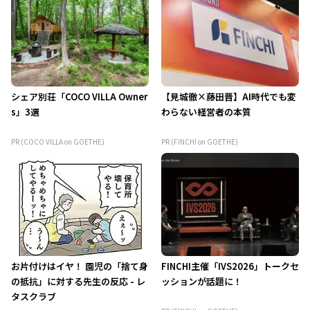
シェア別荘「COCO VILLA Owner
【見城徹×藤田晋】AI時代でも変
s」3選
わらない経営者の本質
PR (COCO VILLA on GOETHE)
PR (FINCHI on GOETHE)
お片付けはイヤ！ 園児の「捨て身
FINCHI主催「IVS2026」トークセ
の抵抗」に対する先生の反応 - レ
ッションが話題に！
タスクラブ