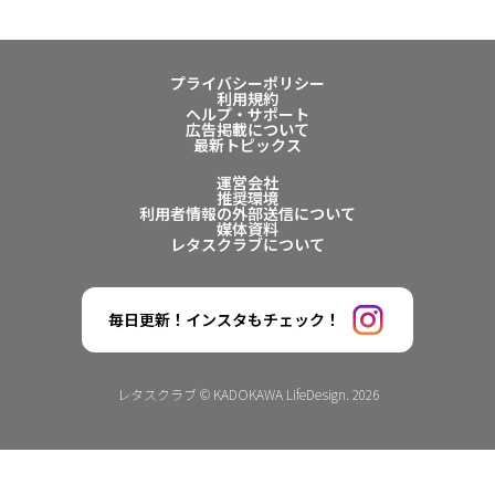
プライバシーポリシー
利用規約
ヘルプ・サポート
広告掲載について
最新トピックス
運営会社
推奨環境
利用者情報の外部送信について
媒体資料
レタスクラブについて
毎日更新！インスタもチェック！
レタスクラブ © KADOKAWA LifeDesign. 2026