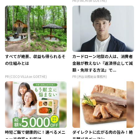
PR (FINCHI on GOETHE)
すべてが絶景、収益も得られるそ
カードローン地獄の人は、消費者
の仕組みとは
金融が教えない『返済停止して減
額・免除する方法』で...
PR (COCO VILLA on GOETHE)
PR (渋谷法務総合事務所)
時短ご飯で健康的に！選べるメニ
ダイレクトに広がる肉の旨み！絶
ューで自宅へお届け
品豚バラベーコン