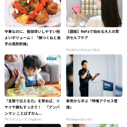
中華なのに、普段使いしやすい程
【銀座】ReFaで始める大人の贅
よいボリューム！ 「豚つくねと長
沢セルフケア
芋の黒酢酢豚」
PR (ReFa GINZA on CREA)
「言葉で伝える力」を育めば、イ
事例から学ぶ『特権アクセス管
ヤイヤ期もすっきり！ 「アンパ
理』
ンマン ことばずかん...
PR (セガフェイブ｜HugKum)
PR (KeeperSecurity)