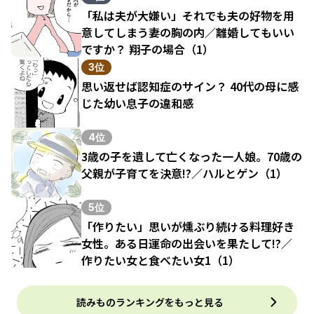
「私は夫が大嫌い」それでも夫の好物を用
意してしまう妻の胸の内／離婚してもいい
ですか？ 翔子の場合（1）
3位
思い返せば認知症のサイン？ 40代の母に感
じた幼い息子の違和感
4位
3歳の子を遺して亡くなった一人娘。70歳の
父親が子育てを決意!?／ハルとゲン（1）
5位
「作りたい」思いが燻ぶり続ける料理好き
女性。ある日運命の出会いを果たして!?／
作りたい女と食べたい女1（1）
読みものランキングをもっと見る