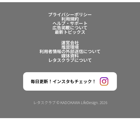
プライバシーポリシー
利用規約
ヘルプ・サポート
広告掲載について
最新トピックス
運営会社
推奨環境
利用者情報の外部送信について
媒体資料
レタスクラブについて
毎日更新！インスタもチェック！
レタスクラブ © KADOKAWA LifeDesign. 2026