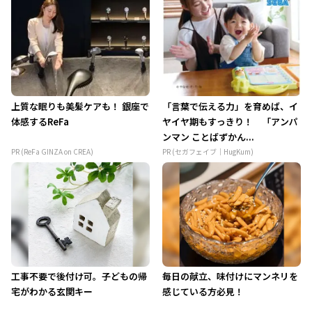
上質な眠りも美髪ケアも！ 銀座で
「言葉で伝える力」を育めば、イ
体感するReFa
ヤイヤ期もすっきり！ 「アンパ
ンマン ことばずかん...
PR (ReFa GINZA on CREA)
PR (セガフェイブ｜HugKum)
工事不要で後付け可。子どもの帰
毎日の献立、味付けにマンネリを
宅がわかる玄関キー
感じている方必見！