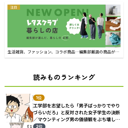
注目
生活雑貨、ファッション、コラボ商品…編集部厳選の商品が買
えるECサイト
読みものランキング
1位
工学部を志望したら「男子ばっかりでやり
づらいだろ」と反対された女子学生の決断
／マウンティング男の価値観をぶち壊した
結果（1）
2位