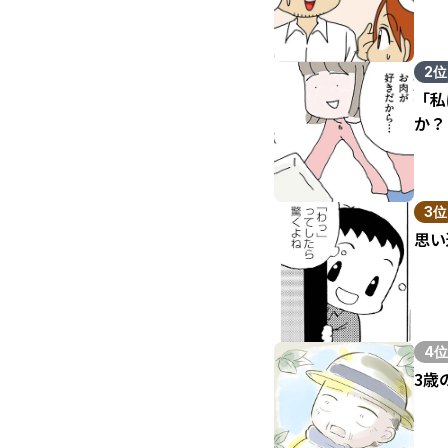
2位
「私
か？
3位
思い
4位
3歳