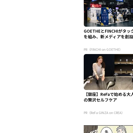
GOETHEとFINCHIがタッ
を組み、新メディアを創
PR（FINCHI on GOETHE）
【銀座】ReFaで始める大
の贅沢セルフケア
PR（ReFa GINZA on CREA）