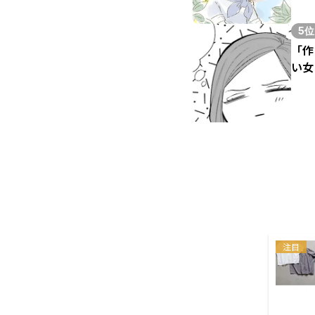
5位
「作
い女
注目