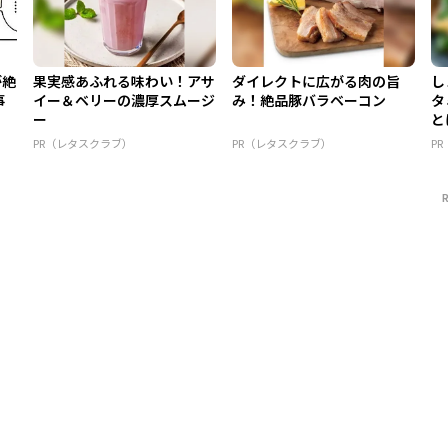
が絶
果実感あふれる味わい！アサ
ダイレクトに広がる肉の旨
し
事
イー＆ベリーの濃厚スムージ
み！絶品豚バラベーコン
タ
ー
と
PR（レタスクラブ）
PR（レタスクラブ）
P