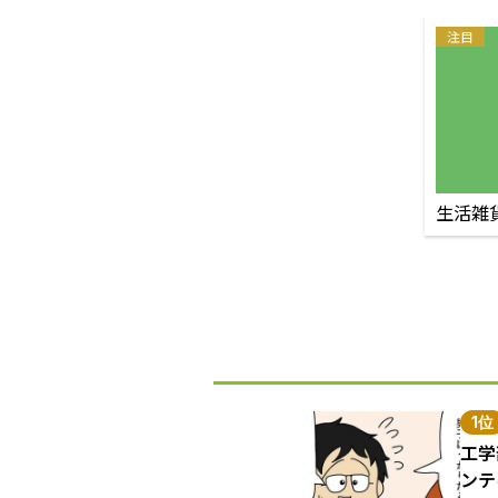
注目
生活雑
1位
工学
ンテ