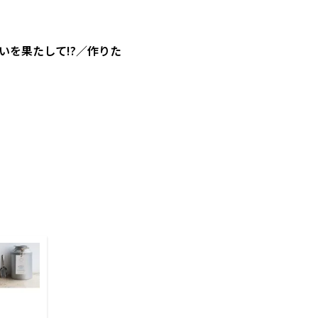
を果たして!?／作りた