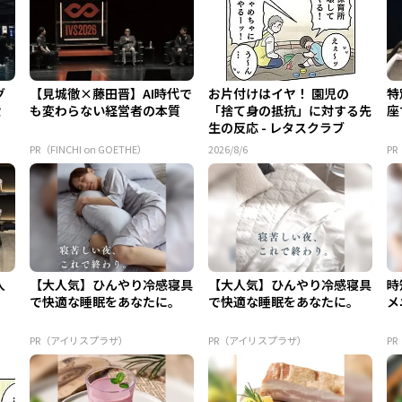
グ
【見城徹×藤田晋】AI時代で
お片付けはイヤ！ 園児の
特
設
も変わらない経営者の本質
「捨て身の抵抗」に対する先
座
生の反応 - レタスクラブ
PR（FINCHI on GOETHE）
2026/8/6
PR
人
【大人気】ひんやり冷感寝具
【大人気】ひんやり冷感寝具
時
で快適な睡眠をあなたに。
で快適な睡眠をあなたに。
メ
PR（アイリスプラザ）
PR（アイリスプラザ）
P