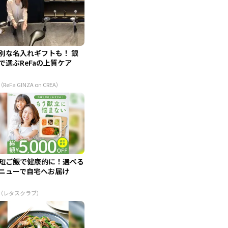
別な名入れギフトも！ 銀
で選ぶReFaの上質ケア
（ReFa GINZA on CREA）
短ご飯で健康的に！選べる
ニューで自宅へお届け
R（レタスクラブ）