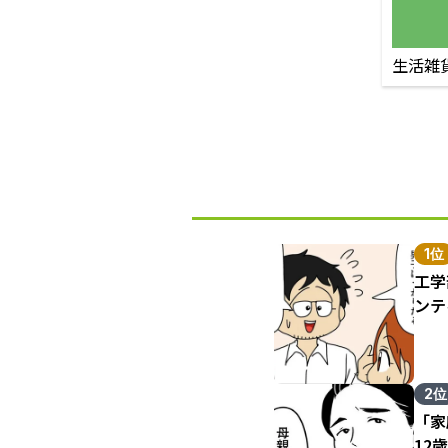
生活雑
1位
工学
ンテ
2位
「家
12