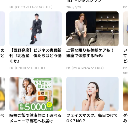
PR（COCO VILLA on GOETHE）
2026/7/29
PR
もの
【西野亮廣】ビジネス書最新
上質な眠りも美髪ケアも！
い
方と
刊『北極星 僕たちはどう働
銀座で体感するReFa
て
くか』
ど
ん.
PR（FINCHI on GOETHE）
PR（ReFa GINZA on CREA）
P
u
食べ
時短ご飯で健康的に！選べる
フェイスマスク、毎日つけて
ダ
？
メニューで自宅へお届け
OK？NG？
み