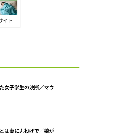
サイト
た女子学生の決断／マウ
とは妻に丸投げで／娘が