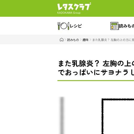
レシピ
読みも
読みもの
趣味
また乳腺炎？ 左胸の上の方に
また乳腺炎？ 左胸の上
でおっぱいにサヨナラし