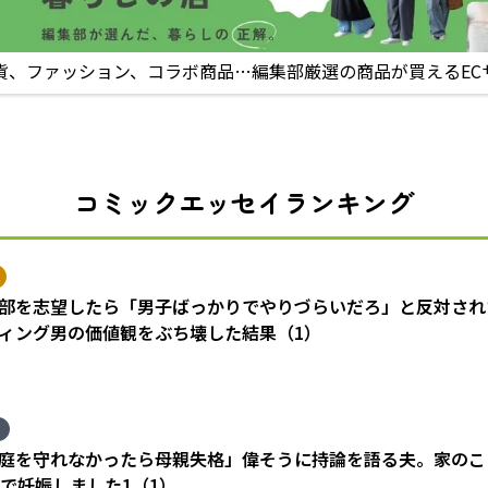
貨、ファッション、コラボ商品…編集部厳選の商品が買えるEC
コミックエッセイランキング
部を志望したら「男子ばっかりでやりづらいだろ」と反対され
ィング男の価値観をぶち壊した結果（1）
庭を守れなかったら母親失格」偉そうに持論を語る夫。家のこ
歳で妊娠しました1（1）