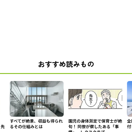
おすすめ読みもの
すべてが絶景、収益も得られ
園児の身体測定で保育士が絶
全
る先
るその仕組みとは
句！ 同僚が察したある「事
付
情」 - レタスクラブ