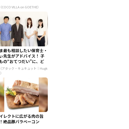
（COCO VILLA on GOETHE）
ま最も相談したい保育士・
ぃ先生がアドバイス！ 子
もの“おてつだい”に、ど
..
R（アタック・キュキュット｜Hugk
m）
イレクトに広がる肉の旨
！絶品豚バラベーコン