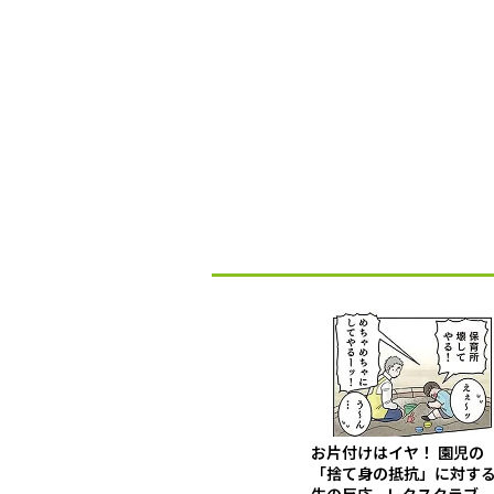
お片付けはイヤ！ 園児の
「捨て身の抵抗」に対す
生の反応 - レタスクラブ