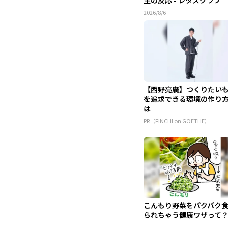
2026/8/6
【西野亮廣】つくりたい
を追求できる環境の作り
は
PR（FINCHI on GOETHE）
こんもり野菜をパクパク
られちゃう健康ワザって