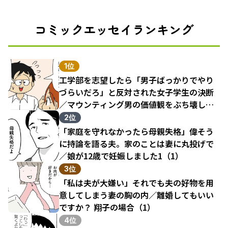
コミックエッセイランキング
1位
工学部を志望したら「男子ばっかりでやり
づらいだろ」と反対された女子学生の決断
／マウンティング男の価値観をぶち壊した
結果（1）
2位
「家庭を守れなかったら母親失格」偉そう
に持論を語る夫。家のことは妻に丸投げで
／娘が12歳で妊娠しました1（1）
3位
「私は夫が大嫌い」それでも夫の好物を用
意してしまう妻の胸の内／離婚してもいい
ですか？ 翔子の場合（1）
4位