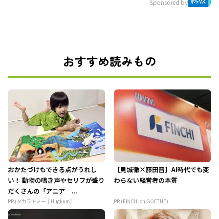
Sponsored by
おすすめ読みもの
おかたづけもできる点がうれし
【見城徹×藤田晋】AI時代でも変
い！ 動物の鳴き声やセリフが盛り
わらない経営者の本質
だくさんの「アニア ...
PR (タカラトミー｜Hugkum)
PR (FINCHI on GOETHE)