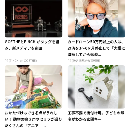
GOETHEとFINCHIがタッグを組
カードローン50万円以上の人は、
み、新メディアを創設
返済を3～6ヶ月停止して『大幅に
減額してから返済...
PR (FINCHI on GOETHE)
PR (渋谷法務総合事務所)
おかたづけもできる点がうれし
工事不要で後付け可。子どもの帰
い！ 動物の鳴き声やセリフが盛り
宅がわかる玄関キー
だくさんの「アニア ...