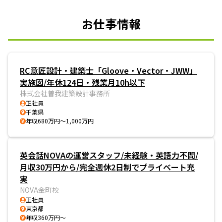
お仕事情報
RC意匠設計・建築士「Gloove・Vector・JWW」
実施図/年休124日・残業月10h以下
株式会社曽我建築設計事務所
正社員
千葉県
年収680万円～1,000万円
英会話NOVAの運営スタッフ/未経験・英語力不問/
月収30万円から/完全週休2日制でプライベート充
実
NOVA金町校
正社員
東京都
年収360万円～