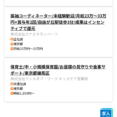
振袖コーディネーター/未経験歓迎/月給23万～33万
円+賞与年2回/自由が丘駅徒歩3分/成果はインセン
ティブで還元
株式会社カナエキモノハーツ
正社員
東京都
月給23万円～33万円
保育士/中・小規模保育園/お昼寝の見守りや食事サ
ポート/東京都練馬区
株式会社ウィルオブ・ワーク キッズケア営業部
派遣社員
東京都
時給1,850円～