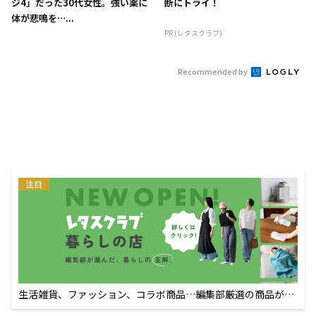
ジ4」だった30代女性。強い薬に
断にトライ！
体が悲鳴を…...
PR (レタスクラブ)
Recommended by
注目
生活雑貨、ファッション、コラボ商品…編集部厳選の商品が買
えるECサイト