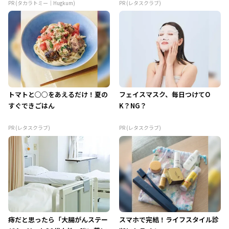
PR (タカラトミー｜Hugkum)
PR (レタスクラブ)
トマトと○○をあえるだけ！夏の
フェイスマスク、毎日つけてO
すぐできごはん
K？NG？
PR (レタスクラブ)
PR (レタスクラブ)
痔だと思ったら「大腸がんステー
スマホで完結！ライフスタイル診