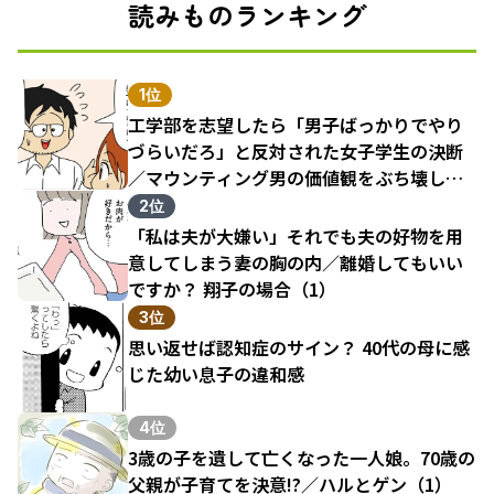
読みものランキング
1位
工学部を志望したら「男子ばっかりでやり
づらいだろ」と反対された女子学生の決断
／マウンティング男の価値観をぶち壊した
結果（1）
2位
「私は夫が大嫌い」それでも夫の好物を用
意してしまう妻の胸の内／離婚してもいい
ですか？ 翔子の場合（1）
3位
思い返せば認知症のサイン？ 40代の母に感
じた幼い息子の違和感
4位
3歳の子を遺して亡くなった一人娘。70歳の
父親が子育てを決意!?／ハルとゲン（1）