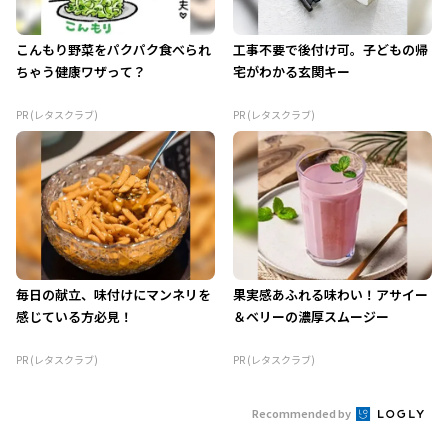
こんもり野菜をパクパク食べられ
工事不要で後付け可。子どもの帰
ちゃう健康ワザって？
宅がわかる玄関キー
PR (レタスクラブ)
PR (レタスクラブ)
毎日の献立、味付けにマンネリを
果実感あふれる味わい！アサイー
感じている方必見！
＆ベリーの濃厚スムージー
PR (レタスクラブ)
PR (レタスクラブ)
Recommended by