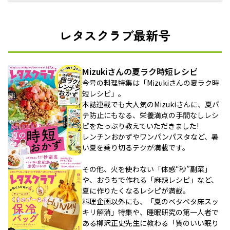
レタスクラブ最新号
Mizukiさんの夏ラク時短レシピ
今号の料理特集は「Mizukiさんの夏ラク時
短レシピ」。
本誌連載でも大人気のMizukiさんに、夏バ
テ防止にもなる、栄養満点の手間なしレシ
ピをたっぷり教えていただきました!
レンチンおかずやワンパンパスタなど、暑
い夏を乗り切るテクが満載です。
その他、火を使わない「体感“秒”副菜」
や、おうちで作れる「麻辣レシピ」など、
夏に作りたくなるレシピが満載。
料理企画以外にも、「夏のベタベタ床スッ
キリ解消」特集や、睡眠研究の第一人者で
ある柳沢正史先生に教わる「質のいい眠り