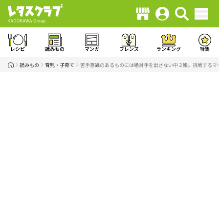
レシピ
読みもの
マンガ
フレンズ
ランキング
特集
読みもの
育児・子育て
苦手意識のあるものには絶対手を出さない中２娘。挑戦するマ