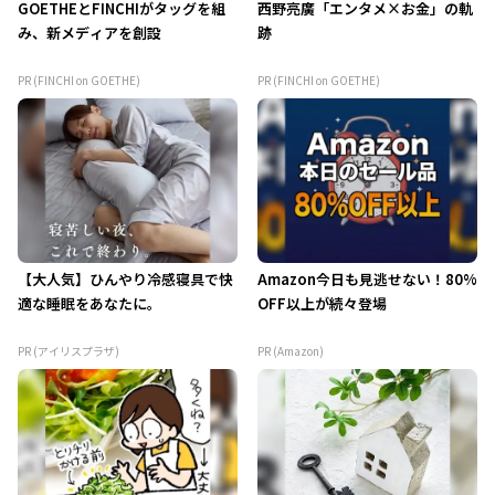
GOETHEとFINCHIがタッグを組
西野亮廣「エンタメ×お金」の軌
み、新メディアを創設
跡
PR (FINCHI on GOETHE)
PR (FINCHI on GOETHE)
【大人気】ひんやり冷感寝具で快
Amazon今日も見逃せない！80%
適な睡眠をあなたに。
OFF以上が続々登場
PR (アイリスプラザ)
PR (Amazon)