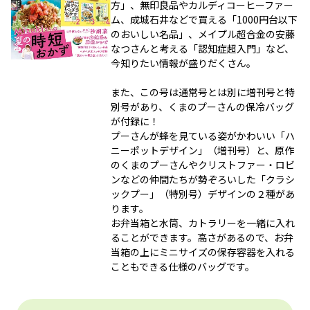
方」、無印良品やカルディコーヒーファー
ム、成城石井などで買える「1000円台以下
のおいしい名品」、メイプル超合金の安藤
なつさんと考える「認知症超入門」など、
今知りたい情報が盛りだくさん。
また、この号は通常号とは別に増刊号と特
別号があり、くまのプーさんの保冷バッグ
が付録に！
プーさんが蜂を見ている姿がかわいい「ハ
ニーポットデザイン」（増刊号）と、原作
のくまのプーさんやクリストファー・ロビ
ンなどの仲間たちが勢ぞろいした「クラシ
ックプー」（特別号）デザインの２種があ
ります。
お弁当箱と水筒、カトラリーを一緒に入れ
ることができます。高さがあるので、お弁
当箱の上にミニサイズの保存容器を入れる
こともできる仕様のバッグです。