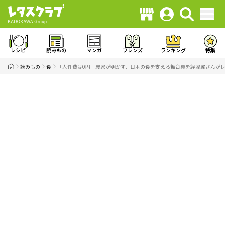
レシピ
読みもの
マンガ
フレンズ
ランキング
特集
読みもの
食
「人件費は0円」農家が明かす、日本の食を支える舞台裏を経塚翼さんが