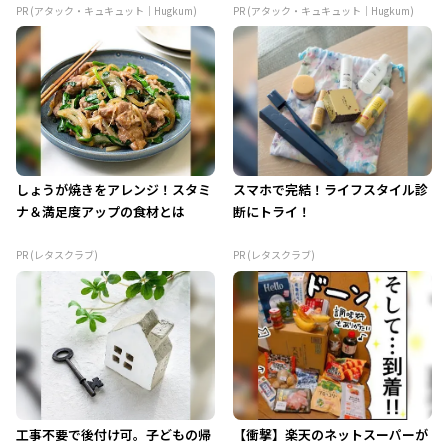
PR (アタック・キュキュット｜Hugkum)
PR (アタック・キュキュット｜Hugkum)
しょうが焼きをアレンジ！スタミ
スマホで完結！ライフスタイル診
ナ＆満足度アップの食材とは
断にトライ！
PR (レタスクラブ)
PR (レタスクラブ)
工事不要で後付け可。子どもの帰
【衝撃】楽天のネットスーパーが