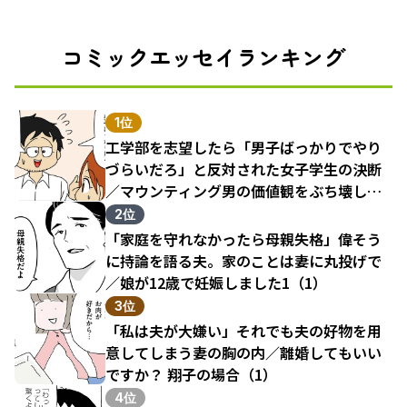
コミックエッセイランキング
1位
工学部を志望したら「男子ばっかりでやり
づらいだろ」と反対された女子学生の決断
／マウンティング男の価値観をぶち壊した
結果（1）
2位
「家庭を守れなかったら母親失格」偉そう
に持論を語る夫。家のことは妻に丸投げで
／娘が12歳で妊娠しました1（1）
3位
「私は夫が大嫌い」それでも夫の好物を用
意してしまう妻の胸の内／離婚してもいい
ですか？ 翔子の場合（1）
4位