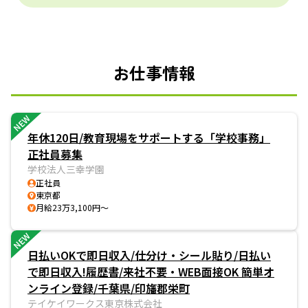
お仕事情報
NEW
年休120日/教育現場をサポートする「学校事務」
正社員募集
学校法人三幸学園
正社員
東京都
月給23万3,100円～
NEW
日払いOKで即日収入/仕分け・シール貼り/日払い
で即日収入!履歴書/来社不要・WEB面接OK 簡単オ
ンライン登録/千葉県/印旛郡栄町
テイケイワークス東京株式会社