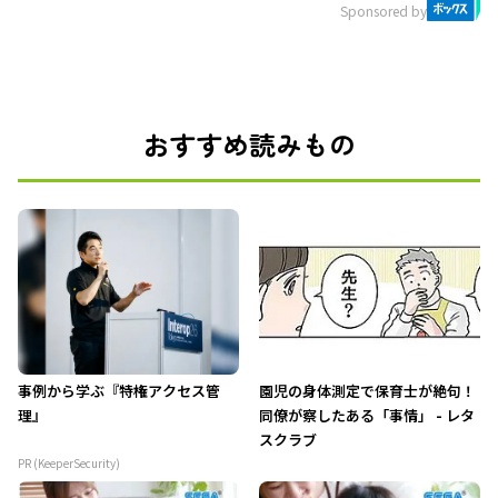
Sponsored by
おすすめ読みもの
事例から学ぶ『特権アクセス管
園児の身体測定で保育士が絶句！
理』
同僚が察したある「事情」 - レタ
スクラブ
PR (KeeperSecurity)