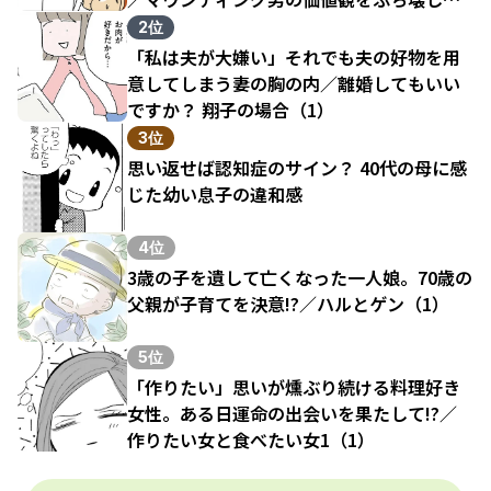
結果（1）
2位
「私は夫が大嫌い」それでも夫の好物を用
意してしまう妻の胸の内／離婚してもいい
ですか？ 翔子の場合（1）
3位
思い返せば認知症のサイン？ 40代の母に感
じた幼い息子の違和感
4位
3歳の子を遺して亡くなった一人娘。70歳の
父親が子育てを決意!?／ハルとゲン（1）
5位
「作りたい」思いが燻ぶり続ける料理好き
女性。ある日運命の出会いを果たして!?／
作りたい女と食べたい女1（1）