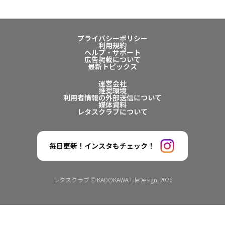
プライバシーポリシー
利用規約
ヘルプ・サポート
広告掲載について
最新トピックス
運営会社
推奨環境
利用者情報の外部送信について
媒体資料
レタスクラブについて
毎日更新！インスタもチェック！
レタスクラブ © KADOKAWA LifeDesign. 2026