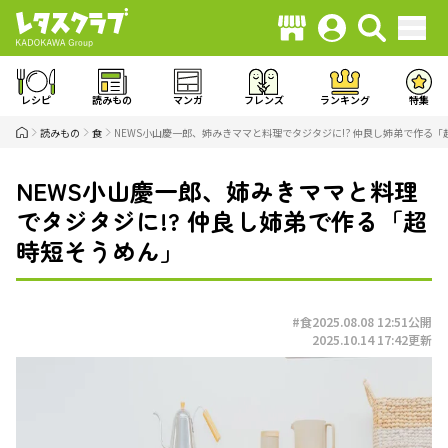
レシピ
読みもの
マンガ
フレンズ
ランキング
特集
読みもの
食
NEWS小山慶一郎、姉みきママと料理でタジタジに!? 仲良し姉弟で作る
NEWS小山慶一郎、姉みきママと料理
でタジタジに!? 仲良し姉弟で作る「超
時短そうめん」
#食
2025.08.08 12:51
公開
2025.10.14 17:42
更新