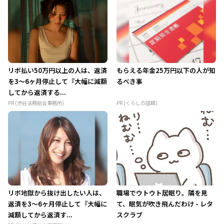
リボ払い50万円以上の人は、返済
もらえる年金25万円以下の人が知
を3～6ヶ月停止して『大幅に減額
るべき事
してから返済する...
PR (渋谷法務総合事務所)
PR (くらしの話題)
リボ地獄から抜け出したい人は、
職場でウトウト居眠り。隣を見
返済を3～6ヶ月停止して『大幅に
て、眠気が吹き飛んだわけ - レタ
減額してから返済す...
スクラブ