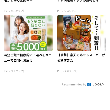
宅がわかる玄関キー
ナ＆満足度アップの食材とは
PR (レタスクラブ)
PR (レタスクラブ)
時短ご飯で健康的に！選べるメニ
【衝撃】楽天のネットスーパーが
ューで自宅へお届け
便利すぎた
PR (レタスクラブ)
PR (レタスクラブ)
Recommended by