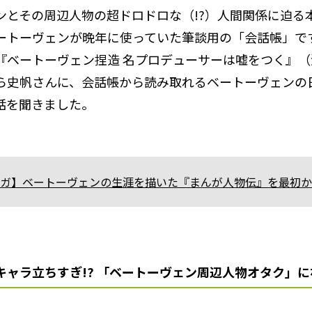
ンとその周辺人物の超ドロドロな（!?）人間関係に迫る
ートーヴェンが晩年に使っていた筆談用の「会話帳」で
『ベートーヴェン捏造 名プロデューサーは嘘をつく』
ら史帆さんに、会話帳から読み取れるベートーヴェンの
話を聞きました。
ガ】ベートーヴェンの生涯を描いた『まんが人物伝』を最初か
キャラ立ちすぎ!? 「ベートーヴェン周辺人物オタク」