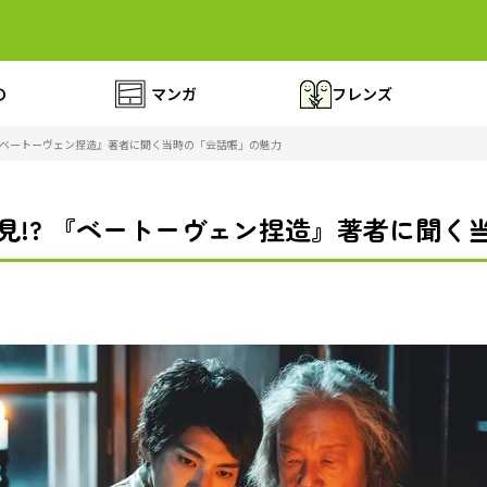
の
マンガ
フレンズ
 『ベートーヴェン捏造』著者に聞く当時の「会話帳」の魅力
き見!? 『ベートーヴェン捏造』著者に聞