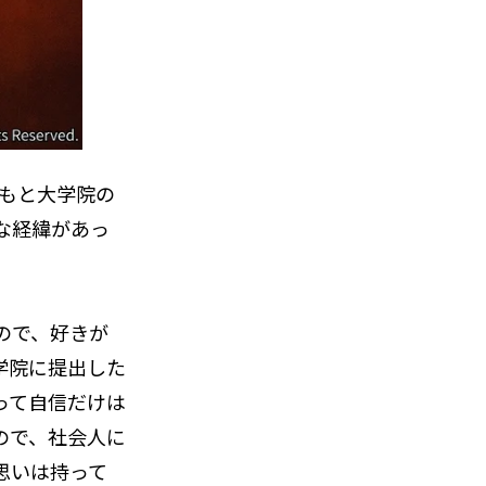
ともと大学院の
な経緯があっ
ので、好きが
学院に提出した
って自信だけは
ので、社会人に
思いは持って