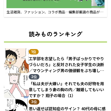
生活雑貨、ファッション、コラボ商品…編集部厳選の商品が買
えるECサイト
読みものランキング
1位
工学部を志望したら「男子ばっかりでやり
づらいだろ」と反対された女子学生の決断
／マウンティング男の価値観をぶち壊した
結果（1）
2位
「私は夫が大嫌い」それでも夫の好物を用
意してしまう妻の胸の内／離婚してもいい
ですか？ 翔子の場合（1）
3位
思い返せば認知症のサイン？ 40代の母に感