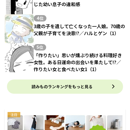
じた幼い息子の違和感
4位
3歳の子を遺して亡くなった一人娘。70歳の
父親が子育てを決意!?／ハルとゲン（1）
5位
「作りたい」思いが燻ぶり続ける料理好き
女性。ある日運命の出会いを果たして!?／
作りたい女と食べたい女1（1）
読みものランキングをもっと見る
注目