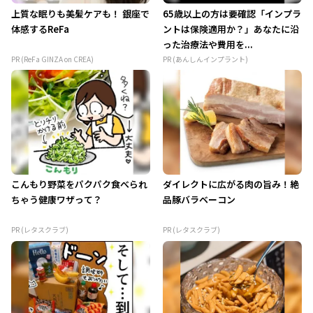
上質な眠りも美髪ケアも！ 銀座で
65歳以上の方は要確認「インプラ
体感するReFa
ントは保険適用か？」あなたに沿
った治療法や費用を...
PR (ReFa GINZA on CREA)
PR (あんしんインプラント)
こんもり野菜をパクパク食べられ
ダイレクトに広がる肉の旨み！絶
ちゃう健康ワザって？
品豚バラベーコン
PR (レタスクラブ)
PR (レタスクラブ)