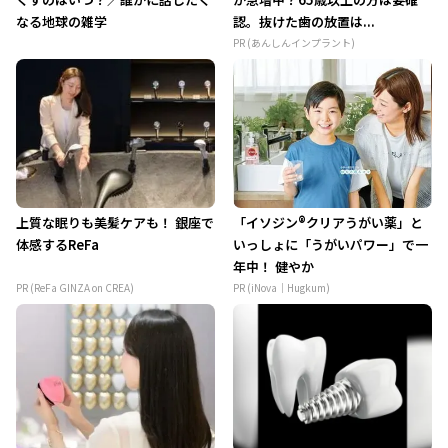
なる地球の雑学
認。抜けた歯の放置は...
PR (あんしんインプラント)
上質な眠りも美髪ケアも！ 銀座で
「イソジン®クリアうがい薬」と
体感するReFa
いっしょに「うがいパワー」で一
年中！ 健やか
PR (ReFa GINZA on CREA)
PR (iNova｜Hugkum)