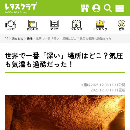
レシピ
読みもの
マンガ
フレンズ
ランキング
特集
読みもの
趣味
世界で一番「深い」場所はどこ？気圧も気温も過酷だった！
世界で一番「深い」場所はどこ？気圧
も気温も過酷だった！
#趣味
2025.12.08 13:31
公開
2025.12.08 13:31
更新