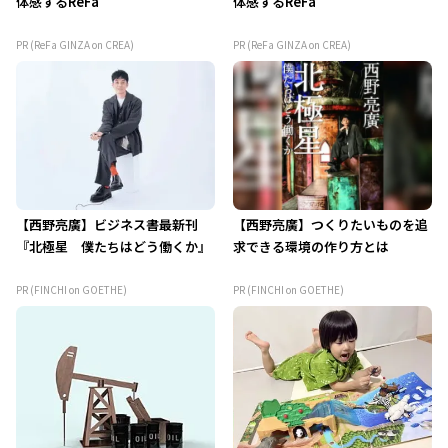
体感するReFa
体感するReFa
PR (ReFa GINZA on CREA)
PR (ReFa GINZA on CREA)
【西野亮廣】ビジネス書最新刊
【西野亮廣】つくりたいものを追
『北極星 僕たちはどう働くか』
求できる環境の作り方とは
PR (FINCHI on GOETHE)
PR (FINCHI on GOETHE)