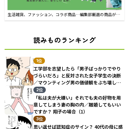
生活雑貨、ファッション、コラボ商品…編集部厳選の商品が買
えるECサイト
読みものランキング
1位
工学部を志望したら「男子ばっかりでやり
づらいだろ」と反対された女子学生の決断
／マウンティング男の価値観をぶち壊した
結果（1）
2位
「私は夫が大嫌い」それでも夫の好物を用
意してしまう妻の胸の内／離婚してもいい
ですか？ 翔子の場合（1）
3位
思い返せば認知症のサイン？ 40代の母に感