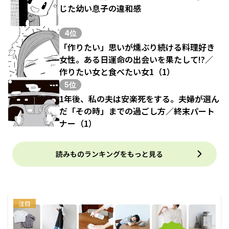
じた幼い息子の違和感
4位
「作りたい」思いが燻ぶり続ける料理好き
女性。ある日運命の出会いを果たして!?／
作りたい女と食べたい女1（1）
5位
1年後、私の夫は安楽死をする。夫婦が選ん
だ「その時」までの過ごし方／終末パート
ナー（1）
読みものランキングをもっと見る
注目