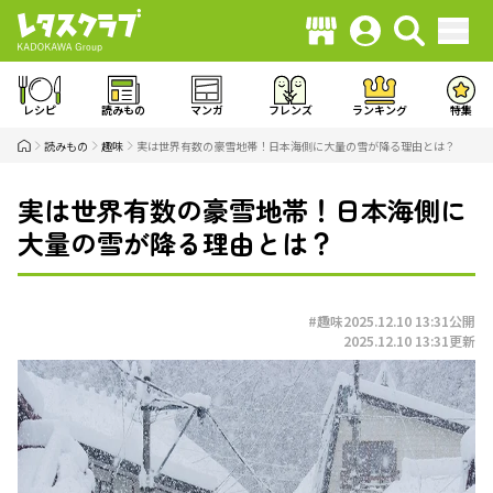
レシピ
読みもの
マンガ
フレンズ
ランキング
特集
読みもの
趣味
実は世界有数の豪雪地帯！日本海側に大量の雪が降る理由とは？
実は世界有数の豪雪地帯！日本海側に
大量の雪が降る理由とは？
#趣味
2025.12.10 13:31
公開
2025.12.10 13:31
更新