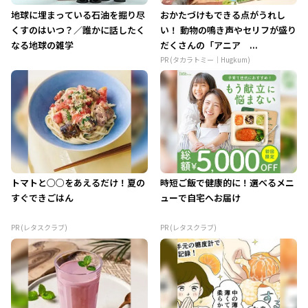
地球に埋まっている石油を掘り尽
おかたづけもできる点がうれし
くすのはいつ？／誰かに話したく
い！ 動物の鳴き声やセリフが盛り
なる地球の雑学
だくさんの「アニア ...
PR (タカラトミー｜Hugkum)
トマトと○○をあえるだけ！夏の
時短ご飯で健康的に！選べるメニ
すぐできごはん
ューで自宅へお届け
PR (レタスクラブ)
PR (レタスクラブ)