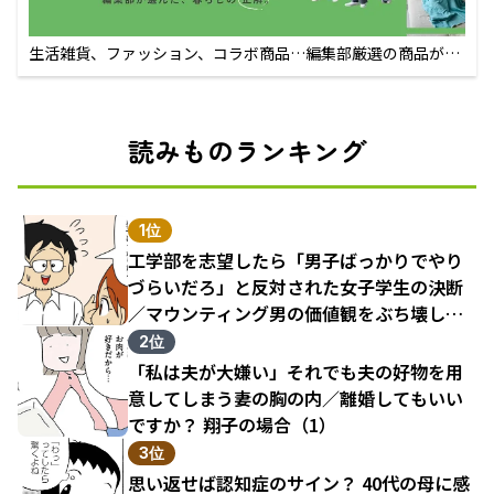
生活雑貨、ファッション、コラボ商品…編集部厳選の商品が買
えるECサイト
読みものランキング
1位
工学部を志望したら「男子ばっかりでやり
づらいだろ」と反対された女子学生の決断
／マウンティング男の価値観をぶち壊した
結果（1）
2位
「私は夫が大嫌い」それでも夫の好物を用
意してしまう妻の胸の内／離婚してもいい
ですか？ 翔子の場合（1）
3位
思い返せば認知症のサイン？ 40代の母に感