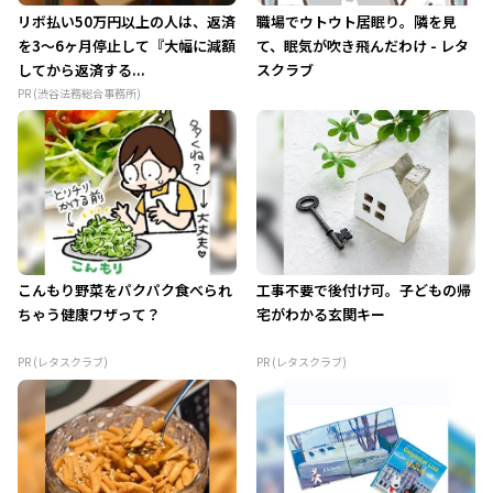
リボ払い50万円以上の人は、返済
職場でウトウト居眠り。隣を見
を3～6ヶ月停止して『大幅に減額
て、眠気が吹き飛んだわけ - レタ
してから返済する...
スクラブ
PR (渋谷法務総合事務所)
こんもり野菜をパクパク食べられ
工事不要で後付け可。子どもの帰
ちゃう健康ワザって？
宅がわかる玄関キー
PR (レタスクラブ)
PR (レタスクラブ)