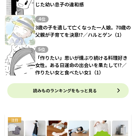
じた幼い息子の違和感
4位
3歳の子を遺して亡くなった一人娘。70歳の
父親が子育てを決意!?／ハルとゲン（1）
5位
「作りたい」思いが燻ぶり続ける料理好き
女性。ある日運命の出会いを果たして!?／
作りたい女と食べたい女1（1）
読みものランキングをもっと見る
注目