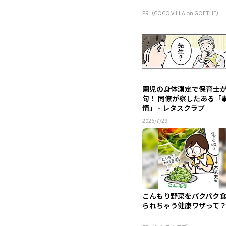
PR（COCO VILLA on GOETHE）
園児の身体測定で保育士
句！ 同僚が察したある「
情」 - レタスクラブ
2026/7/29
こんもり野菜をパクパク
られちゃう健康ワザって