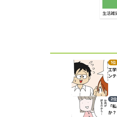
生活雑
1位
工学
ンテ
2位
「私
か？