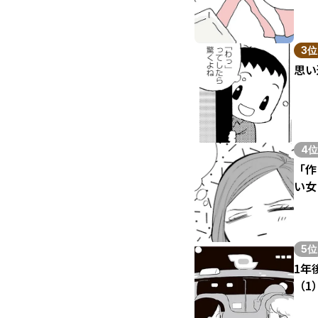
3位
思い
4位
「作
い女
5位
1年
（1