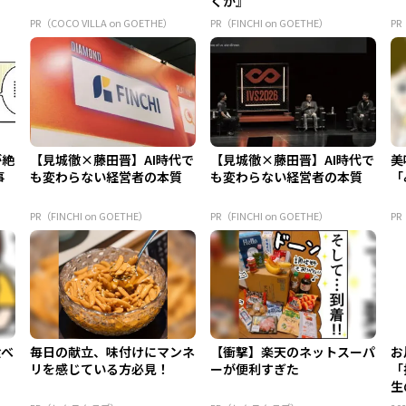
くか』
PR（COCO VILLA on GOETHE）
PR（FINCHI on GOETHE）
PR
が絶
【見城徹×藤田晋】AI時代で
【見城徹×藤田晋】AI時代で
美
事
も変わらない経営者の本質
も変わらない経営者の本質
「
PR（FINCHI on GOETHE）
PR（FINCHI on GOETHE）
P
食べ
毎日の献立、味付けにマンネ
【衝撃】楽天のネットスーパ
お
？
リを感じている方必見！
ーが便利すぎた
「
生