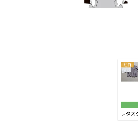
注目
レタス