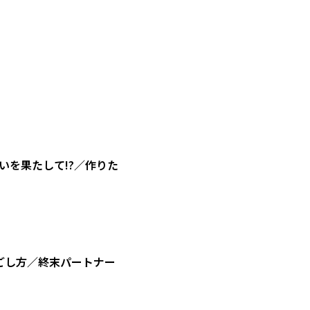
を果たして!?／作りた
ごし方／終末パートナー