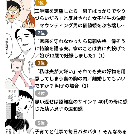
1位
工学部を志望したら「男子ばっかりでやり
づらいだろ」と反対された女子学生の決断
／マウンティング男の価値観をぶち壊した
結果（1）
2位
「家庭を守れなかったら母親失格」偉そう
に持論を語る夫。家のことは妻に丸投げで
／娘が12歳で妊娠しました1（1）
3位
「私は夫が大嫌い」それでも夫の好物を用
意してしまう妻の胸の内／離婚してもいい
ですか？ 翔子の場合（1）
4位
思い返せば認知症のサイン？ 40代の母に感
じた幼い息子の違和感
5位
子育てと仕事で毎日バタバタ！ そんなある