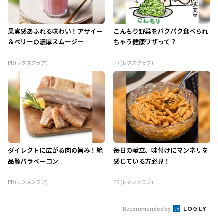
果実感あふれる味わい！アサイー
こんもり野菜をパクパク食べられ
＆ベリーの濃厚スムージー
ちゃう健康ワザって？
PR (レタスクラブ)
PR (レタスクラブ)
ダイレクトに広がる肉の旨み！絶
毎日の献立、味付けにマンネリを
品豚バラベーコン
感じている方必見！
PR (レタスクラブ)
PR (レタスクラブ)
Recommended by