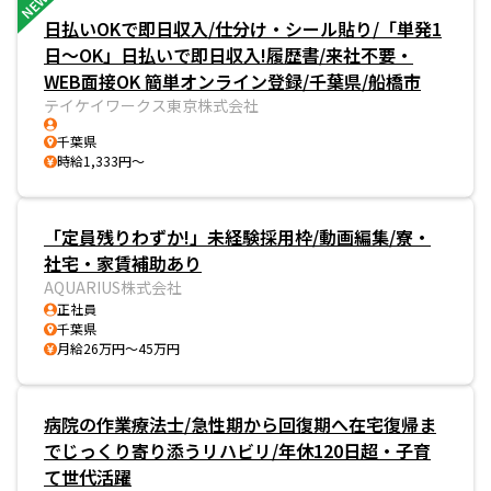
NEW
日払いOKで即日収入/仕分け・シール貼り/「単発1
日～OK」日払いで即日収入!履歴書/来社不要・
WEB面接OK 簡単オンライン登録/千葉県/船橋市
テイケイワークス東京株式会社
千葉県
時給1,333円～
「定員残りわずか!」未経験採用枠/動画編集/寮・
社宅・家賃補助あり
AQUARIUS株式会社
正社員
千葉県
月給26万円～45万円
病院の作業療法士/急性期から回復期へ在宅復帰ま
でじっくり寄り添うリハビリ/年休120日超・子育
て世代活躍