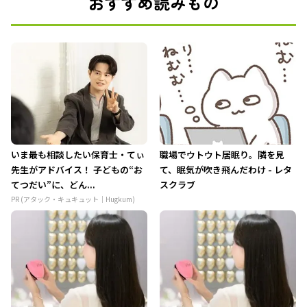
おすすめ読みもの
いま最も相談したい保育士・てぃ
職場でウトウト居眠り。隣を見
先生がアドバイス！ 子どもの“お
て、眠気が吹き飛んだわけ - レタ
てつだい”に、どん...
スクラブ
PR (アタック・キュキュット｜Hugkum)