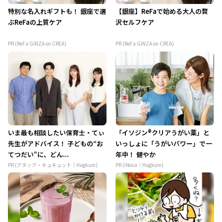
特別な名入れギフトも！ 銀座で選
【銀座】ReFaで始める大人の贅
ぶReFaの上質ケア
沢セルフケア
PR (ReFa GINZA on CREA)
PR (ReFa GINZA on CREA)
いま最も相談したい保育士・てぃ
「イソジン®クリアうがい薬」と
先生がアドバイス！ 子どもの“お
いっしょに「うがいパワー」で一
てつだい”に、どん...
年中！ 健やか
PR (アタック・キュキュット｜Hugkum)
PR (iNova｜Hugkum)