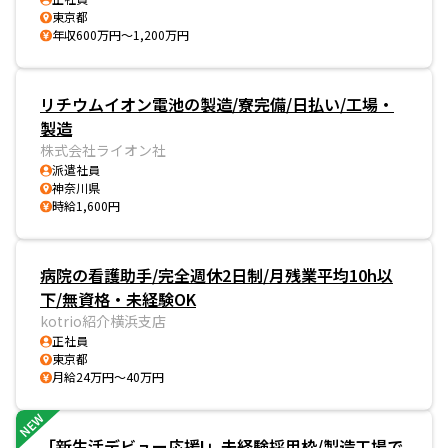
東京都
年収600万円～1,200万円
リチウムイオン電池の製造/寮完備/日払い/工場・
製造
株式会社ライオン社
派遣社員
神奈川県
時給1,600円
病院の看護助手/完全週休2日制/月残業平均10h以
下/無資格・未経験OK
kotrio紹介横浜支店
正社員
東京都
月給24万円～40万円
NEW
「新生活デビュー応援!」未経験採用枠/製造工場で