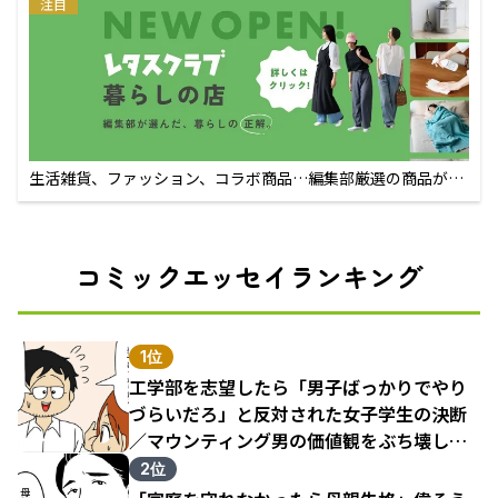
注目
生活雑貨、ファッション、コラボ商品…編集部厳選の商品が買
えるECサイト
コミックエッセイランキング
1位
工学部を志望したら「男子ばっかりでやり
づらいだろ」と反対された女子学生の決断
／マウンティング男の価値観をぶち壊した
結果（1）
2位