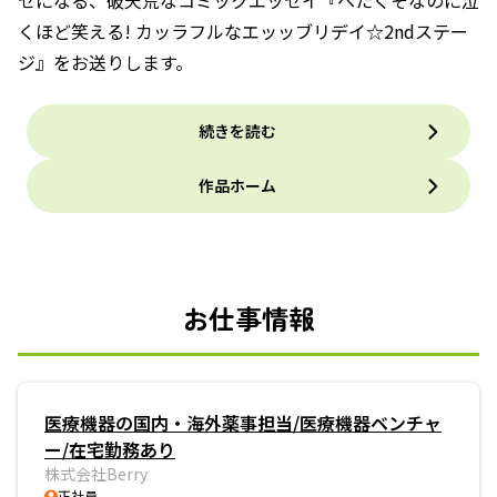
セになる、破天荒なコミックエッセイ『へたくそなのに泣
くほど笑える! カッラフルなエッッブリデイ☆2ndステー
ジ』をお送りします。
続きを読む
作品ホーム
お仕事情報
医療機器の国内・海外薬事担当/医療機器ベンチャ
ー/在宅勤務あり
株式会社Berry
正社員