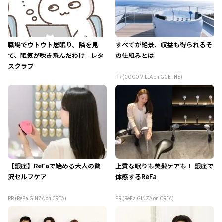
職場でウトウト居眠り。隣を見
すべてが絶景、収益も得られるそ
て、眠気が吹き飛んだわけ - レタ
の仕組みとは
スクラブ
PR (COCO VILLA on GOETHE)
【銀座】ReFaで始める大人の贅
上質な眠りも美髪ケアも！ 銀座で
沢セルフケア
体感するReFa
PR (ReFa GINZA on CREA)
PR (ReFa GINZA on CREA)