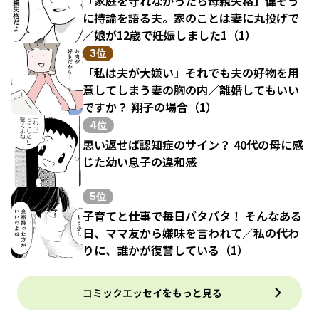
「家庭を守れなかったら母親失格」偉そう
に持論を語る夫。家のことは妻に丸投げで
／娘が12歳で妊娠しました1（1）
3位
「私は夫が大嫌い」それでも夫の好物を用
意してしまう妻の胸の内／離婚してもいい
ですか？ 翔子の場合（1）
4位
思い返せば認知症のサイン？ 40代の母に感
じた幼い息子の違和感
5位
子育てと仕事で毎日バタバタ！ そんなある
日、ママ友から嫌味を言われて／私の代わ
りに、誰かが復讐している（1）
コミックエッセイをもっと見る