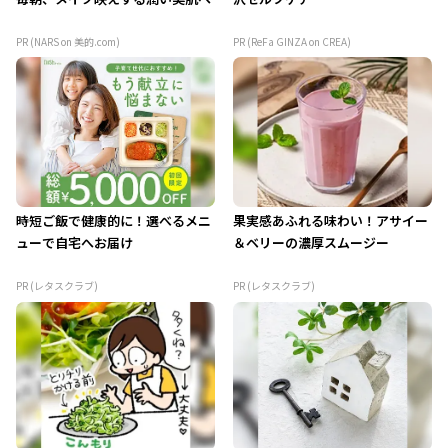
PR (NARS on 美的.com)
PR (ReFa GINZA on CREA)
時短ご飯で健康的に！選べるメニ
果実感あふれる味わい！アサイー
ューで自宅へお届け
＆ベリーの濃厚スムージー
PR (レタスクラブ)
PR (レタスクラブ)