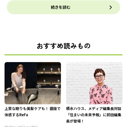
続きを読む
おすすめ読みもの
上質な眠りも美髪ケアも！ 銀座で
積水ハウス、メディア編集長対談
体感するReFa
「住まいの未来予報」に前田編集
長が登場！
PR (ReFa GINZA on CREA)