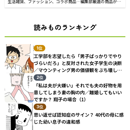
生活雑貨、ファッション、コラボ商品…編集部厳選の商品が買
えるECサイト
読みものランキング
1位
工学部を志望したら「男子ばっかりでやり
づらいだろ」と反対された女子学生の決断
／マウンティング男の価値観をぶち壊した
結果（1）
2位
「私は夫が大嫌い」それでも夫の好物を用
意してしまう妻の胸の内／離婚してもいい
ですか？ 翔子の場合（1）
3位
思い返せば認知症のサイン？ 40代の母に感
じた幼い息子の違和感