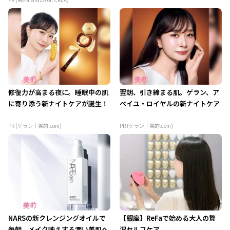
修復力が高まる夜に。睡眠中の肌
翌朝、引き締まる肌。ゲラン、ア
に寄り添う新ナイトケアが誕生！
ベイユ・ロイヤルの新ナイトケア
PR (ゲラン｜美的.com)
PR (ゲラン｜美的.com)
NARSの新クレンジングオイルで
【銀座】ReFaで始める大人の贅
毎朝、メイク映えする潤い美肌へ
沢セルフケア