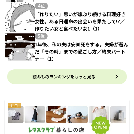
4位
「作りたい」思いが燻ぶり続ける料理好き
女性。ある日運命の出会いを果たして!?／
作りたい女と食べたい女1（1）
5位
1年後、私の夫は安楽死をする。夫婦が選ん
だ「その時」までの過ごし方／終末パート
ナー（1）
読みものランキングをもっと見る
注目