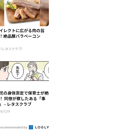
イレクトに広がる肉の旨
！絶品豚バラベーコン
R（レタスクラブ）
児の身体測定で保育士が絶
！ 同僚が察したある「事
」 - レタスクラブ
6/7/29
Recommended by