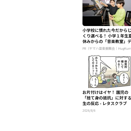
小学校に慣れた今だから
くり選べる！ 小学１年生
休みからの「音楽教室」
ュ...
PR（ヤマハ音楽振興会｜HugKu
お片付けはイヤ！ 園児の
「捨て身の抵抗」に対す
生の反応 - レタスクラブ
2026/8/6