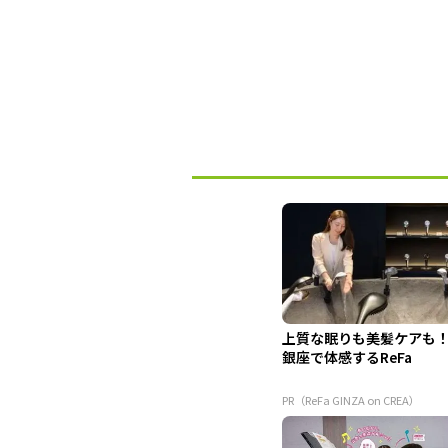
上質な眠りも美髪ケアも
銀座で体感するReFa
PR（ReFa GINZA on CREA）