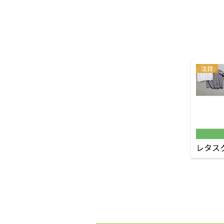
注目
レタス