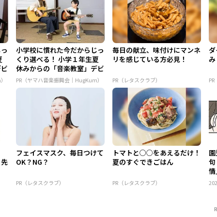
じっ
小学校に慣れた今だからじっ
毎日の献立、味付けにマンネ
ダ
夏
くり選べる！ 小学１年生夏
リを感じている方必見！
み
デビ
休みからの「音楽教室」デビ
ュ...
m）
PR（ヤマハ音楽振興会｜HugKum）
PR（レタスクラブ）
P
フェイスマスク、毎日つけて
トマトと○○をあえるだけ！
園
る先
OK？NG？
夏のすぐできごはん
句
情
PR（レタスクラブ）
PR（レタスクラブ）
202