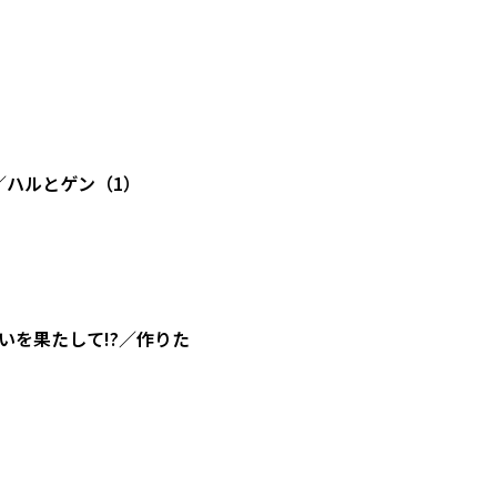
／ハルとゲン（1）
を果たして!?／作りた