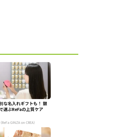
別な名入れギフトも！ 銀
で選ぶReFaの上質ケア
（ReFa GINZA on CREA）