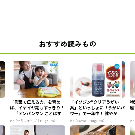
おすすめ読みもの
！
「言葉で伝える力」を育め
「イソジン®クリアうがい
特
ば、イヤイヤ期もすっきり！
薬」といっしょに「うがいパ
座
「アンパンマン ことばず
ワー」で一年中！ 健やか
かん...
PR（セガフェイブ｜HugKum）
PR（iNova｜Hugkum）
PR