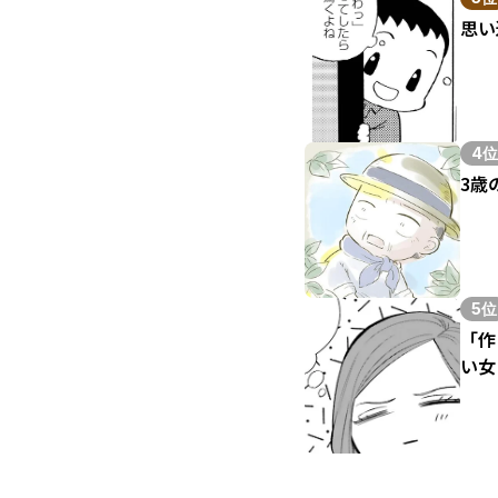
思い
4位
3歳
5位
「作
い女