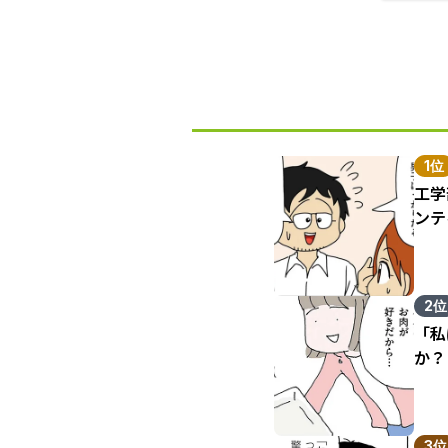
1位
工学
ンテ
2位
「私
か？
3位