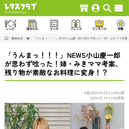
レシピ
読みもの
マンガ
フレンズ
ランキング
特集
読みもの
食
「うんまっ！！！」NEWS小山慶一郎が思わず唸った！姉・みきママ考案
「うんまっ！！！」NEWS小山慶一郎
が思わず唸った！姉・みきママ考案、
残り物が素敵なお料理に変身！？
#食
2026.01.30 12:00
公開
2026.01.30 12:00
更新