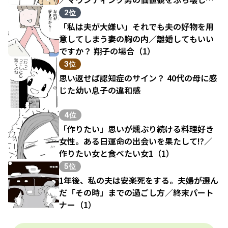
結果（1）
2位
「私は夫が大嫌い」それでも夫の好物を用
意してしまう妻の胸の内／離婚してもいい
ですか？ 翔子の場合（1）
3位
思い返せば認知症のサイン？ 40代の母に感
じた幼い息子の違和感
4位
「作りたい」思いが燻ぶり続ける料理好き
女性。ある日運命の出会いを果たして!?／
作りたい女と食べたい女1（1）
5位
1年後、私の夫は安楽死をする。夫婦が選ん
だ「その時」までの過ごし方／終末パート
ナー（1）