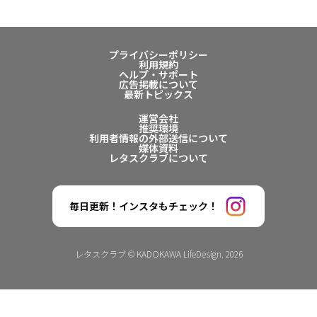
プライバシーポリシー
利用規約
ヘルプ・サポート
広告掲載について
最新トピックス
運営会社
推奨環境
利用者情報の外部送信について
媒体資料
レタスクラブについて
毎日更新！インスタもチェック！
レタスクラブ © KADOKAWA LifeDesign. 2026