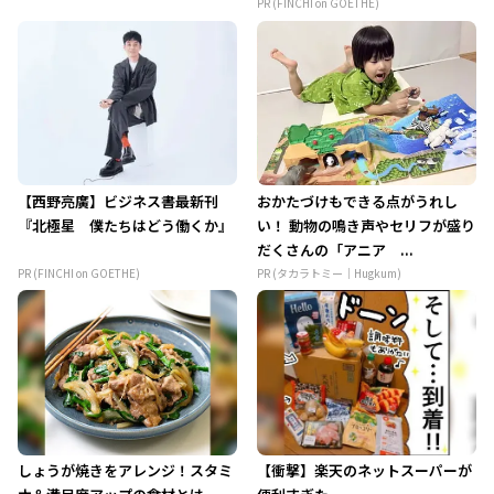
PR (FINCHI on GOETHE)
【西野亮廣】ビジネス書最新刊
おかたづけもできる点がうれし
『北極星 僕たちはどう働くか』
い！ 動物の鳴き声やセリフが盛り
だくさんの「アニア ...
PR (FINCHI on GOETHE)
PR (タカラトミー｜Hugkum)
しょうが焼きをアレンジ！スタミ
【衝撃】楽天のネットスーパーが