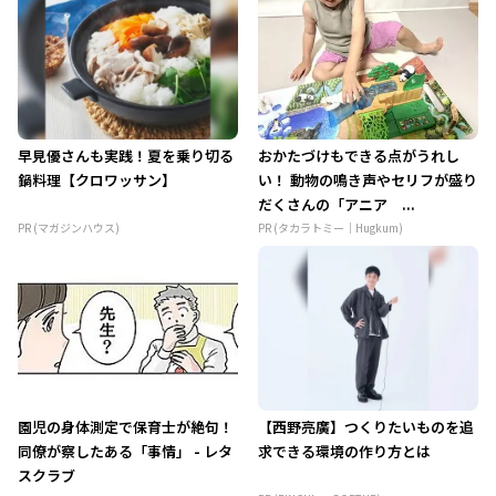
早見優さんも実践！夏を乗り切る
おかたづけもできる点がうれし
鍋料理【クロワッサン】
い！ 動物の鳴き声やセリフが盛り
だくさんの「アニア ...
PR (マガジンハウス)
PR (タカラトミー｜Hugkum)
園児の身体測定で保育士が絶句！
【西野亮廣】つくりたいものを追
同僚が察したある「事情」 - レタ
求できる環境の作り方とは
スクラブ