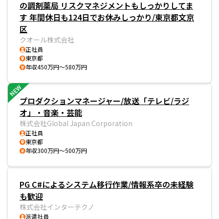
の調剤薬局 リスクマネジメントもしっかりしてま
す 年間休日も124日でお休みしっかり/東京都文京
区
クオール株式会社
正社員
東京都
年収450万円～580万円
NEW
プロダクションマネージャー/放送「テレビ/ラジ
オ」・音楽・芸能
株式会社Global Japan Corporation
正社員
東京都
年収300万円～500万円
PG C#によるシステム移行作業/情報系卒の未経験
も歓迎
株式会社インターテクノ
派遣社員