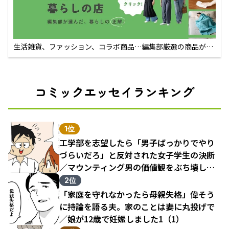
生活雑貨、ファッション、コラボ商品…編集部厳選の商品が買
えるECサイト
コミックエッセイランキング
1位
工学部を志望したら「男子ばっかりでやり
づらいだろ」と反対された女子学生の決断
／マウンティング男の価値観をぶち壊した
結果（1）
2位
「家庭を守れなかったら母親失格」偉そう
に持論を語る夫。家のことは妻に丸投げで
／娘が12歳で妊娠しました1（1）