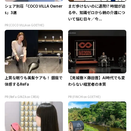
シェア別荘「COCO VILLA Owner
まだ歩けないのに退院!? 時間が迫
s」3選
る中、知識ゼロから親の介護につ
いて悩む日々／今...
PR (COCO VILLA on GOETHE)
上質な眠りも美髪ケアも！ 銀座で
【見城徹×藤田晋】AI時代でも変
体感するReFa
わらない経営者の本質
PR (ReFa GINZA on CREA)
PR (FINCHI on GOETHE)