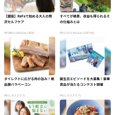
【銀座】ReFaで始める大人の贅
すべてが絶景、収益も得られるそ
沢セルフケア
の仕組みとは
PR (ReFa GINZA on CREA)
PR (COCO VILLA on GOETHE)
ダイレクトに広がる肉の旨み！絶
誕生日エピソードを大募集！豪華
品豚バラベーコン
賞品が当たるコンテスト開催
PR (レタスクラブ)
PR (レタスクラブ)