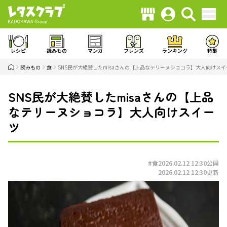
レシピ
読みもの
マンガ
フレンズ
ランキング
特集
読みもの
食
SNS民が大絶賛したmisaさんの【上品なテリーヌショコラ】大人向けスイ
SNS民が大絶賛したmisaさんの【上品
なテリーヌショコラ】大人向けスイー
ツ
#食
2026.02.12 12:30
公開
2026.02.12 12:30
更新