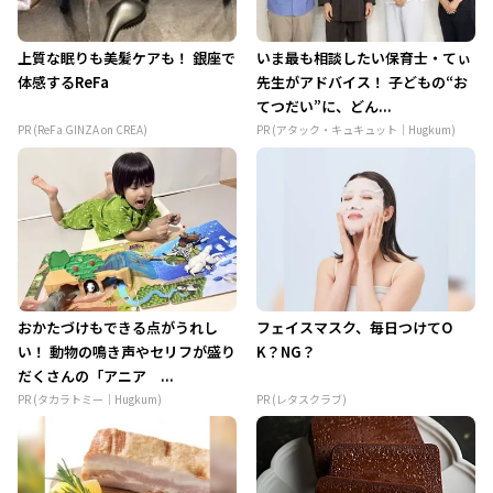
上質な眠りも美髪ケアも！ 銀座で
いま最も相談したい保育士・てぃ
体感するReFa
先生がアドバイス！ 子どもの“お
てつだい”に、どん...
PR (ReFa GINZA on CREA)
PR (アタック・キュキュット｜Hugkum)
おかたづけもできる点がうれし
フェイスマスク、毎日つけてO
い！ 動物の鳴き声やセリフが盛り
K？NG？
だくさんの「アニア ...
PR (タカラトミー｜Hugkum)
PR (レタスクラブ)