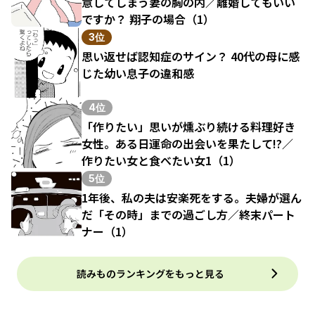
意してしまう妻の胸の内／離婚してもいい
ですか？ 翔子の場合（1）
3位
思い返せば認知症のサイン？ 40代の母に感
じた幼い息子の違和感
4位
「作りたい」思いが燻ぶり続ける料理好き
女性。ある日運命の出会いを果たして!?／
作りたい女と食べたい女1（1）
5位
1年後、私の夫は安楽死をする。夫婦が選ん
だ「その時」までの過ごし方／終末パート
ナー（1）
読みものランキングをもっと見る