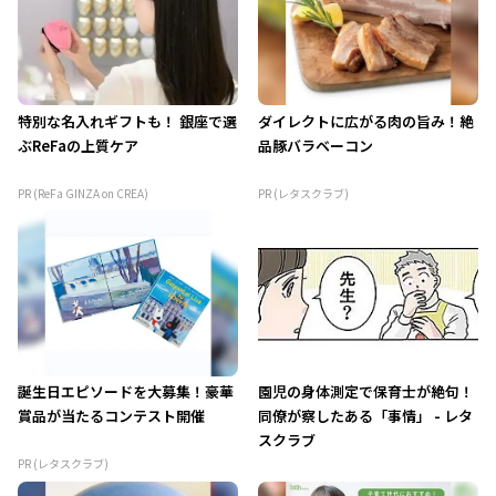
特別な名入れギフトも！ 銀座で選
ダイレクトに広がる肉の旨み！絶
ぶReFaの上質ケア
品豚バラベーコン
PR (ReFa GINZA on CREA)
PR (レタスクラブ)
誕生日エピソードを大募集！豪華
園児の身体測定で保育士が絶句！
賞品が当たるコンテスト開催
同僚が察したある「事情」 - レタ
スクラブ
PR (レタスクラブ)