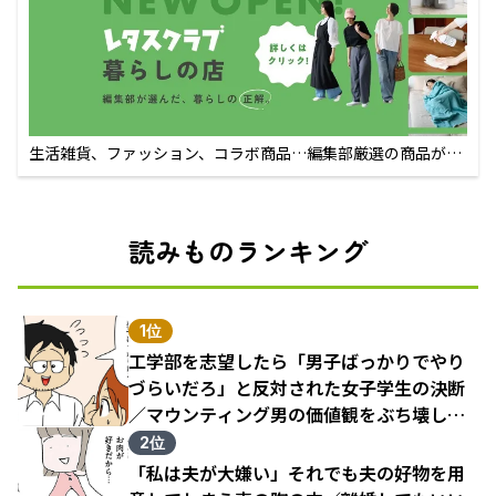
生活雑貨、ファッション、コラボ商品…編集部厳選の商品が買
えるECサイト
読みものランキング
1位
工学部を志望したら「男子ばっかりでやり
づらいだろ」と反対された女子学生の決断
／マウンティング男の価値観をぶち壊した
結果（1）
2位
「私は夫が大嫌い」それでも夫の好物を用