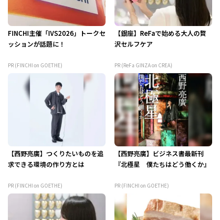
FINCHI主催「IVS2026」トークセ
【銀座】ReFaで始める大人の贅
ッションが話題に！
沢セルフケア
PR (FINCHI on GOETHE)
PR (ReFa GINZA on CREA)
【西野亮廣】つくりたいものを追
【西野亮廣】ビジネス書最新刊
求できる環境の作り方とは
『北極星 僕たちはどう働くか』
PR (FINCHI on GOETHE)
PR (FINCHI on GOETHE)