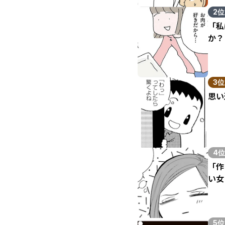
2位
「私
か？
3位
思い
4位
「作
い女
5位