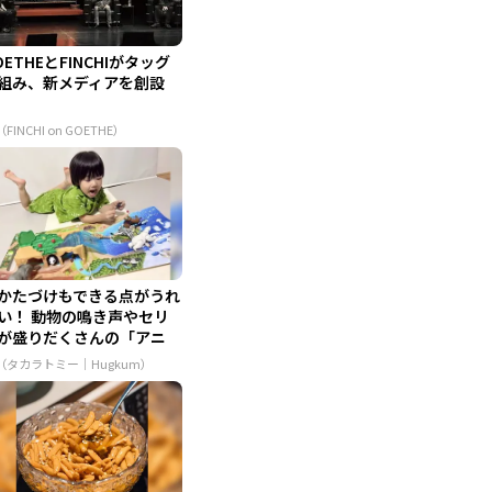
OETHEとFINCHIがタッグ
組み、新メディアを創設
（FINCHI on GOETHE）
かたづけもできる点がうれ
い！ 動物の鳴き声やセリ
が盛りだくさんの「アニ
...
R（タカラトミー｜Hugkum）