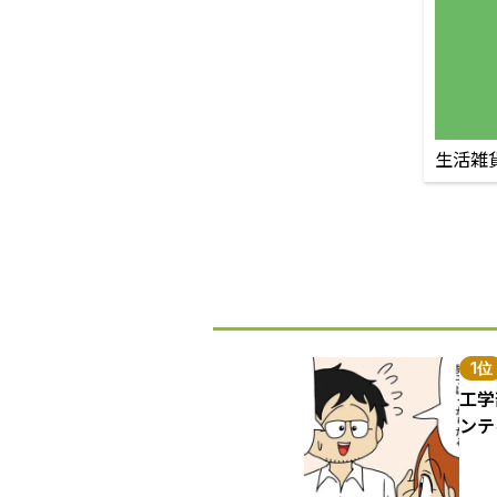
生活雑
1位
工学
ンテ