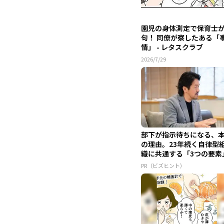
園児の身体測定で保育士
句！ 同僚が察したある「
情」 - レタスクラブ
2026/7/29
部下が指示待ちになる、
の理由。23年続く自律型
織に共通する「3つの要素
PR（ビズヒント）