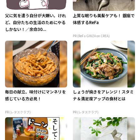
父に気を遣う自分が大嫌い。けれ
上質な眠りも美髪ケアも！ 銀座で
ど、自分たちの生活のためにやる
体感するReFa
しかない！／余命30...
PR (ReFa GINZA on CREA)
毎日の献立、味付けにマンネリを
しょうが焼きをアレンジ！スタミ
感じている方必見！
ナ＆満足度アップの食材とは
PR (レタスクラブ)
PR (レタスクラブ)