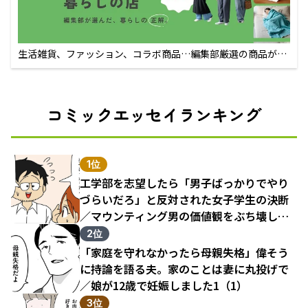
生活雑貨、ファッション、コラボ商品…編集部厳選の商品が買
えるECサイト
コミックエッセイランキング
1位
工学部を志望したら「男子ばっかりでやり
づらいだろ」と反対された女子学生の決断
／マウンティング男の価値観をぶち壊した
結果（1）
2位
「家庭を守れなかったら母親失格」偉そう
に持論を語る夫。家のことは妻に丸投げで
／娘が12歳で妊娠しました1（1）
3位