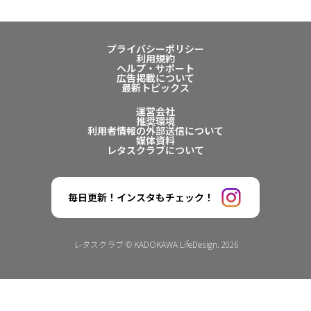
プライバシーポリシー
利用規約
ヘルプ・サポート
広告掲載について
最新トピックス
運営会社
推奨環境
利用者情報の外部送信について
媒体資料
レタスクラブについて
毎日更新！インスタもチェック！
レタスクラブ © KADOKAWA LifeDesign. 2026