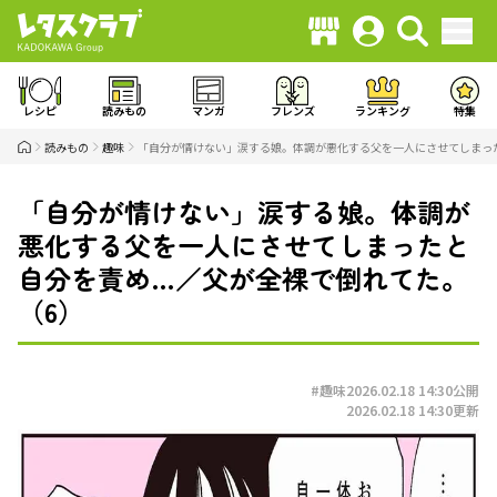
レシピ
読みもの
マンガ
フレンズ
ランキング
特集
読みもの
趣味
「自分が情けない」涙する娘。体調が悪化する父を一人にさせてしまっ
「自分が情けない」涙する娘。体調が
悪化する父を一人にさせてしまったと
自分を責め…／父が全裸で倒れてた。
（6）
#趣味
2026.02.18 14:30
公開
2026.02.18 14:30
更新