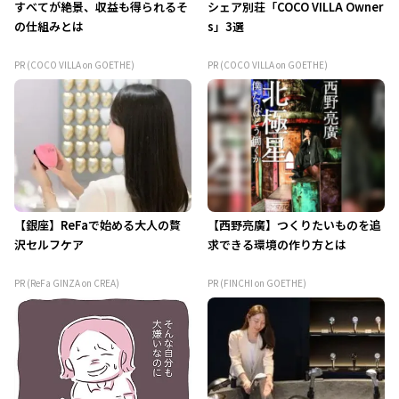
すべてが絶景、収益も得られるそ
シェア別荘「COCO VILLA Owner
の仕組みとは
s」3選
PR (COCO VILLA on GOETHE)
PR (COCO VILLA on GOETHE)
【銀座】ReFaで始める大人の贅
【西野亮廣】つくりたいものを追
沢セルフケア
求できる環境の作り方とは
PR (ReFa GINZA on CREA)
PR (FINCHI on GOETHE)