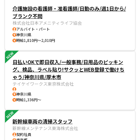
介護施設の看護師・准看護師/日勤のみ/週1日から/
ブランク不問
株式会社日本アメニティライフ協会
アルバイト・パート
神奈川県
時給1,810円～2,010円
NEW
日払いOKで即日収入/一般事務/日用品のピッキン
グ、検品、ラベル貼り!サクッとWEB登録で働けち
ゃう/神奈川県/厚木市
テイケイワークス東京株式会社
神奈川県
時給1,336円～
NEW
新幹線車両の清掃スタッフ
新幹線メンテナンス東海株式会社
契約社員
東京都