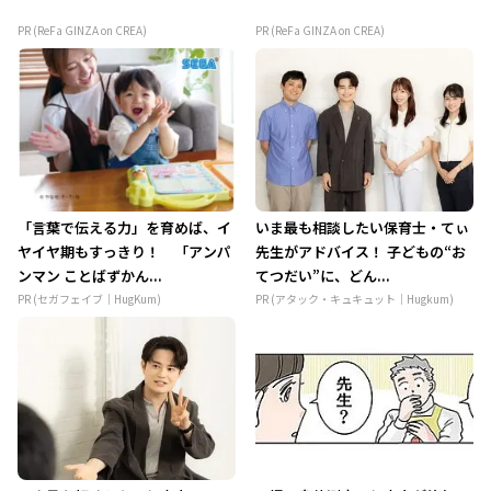
PR (ReFa GINZA on CREA)
PR (ReFa GINZA on CREA)
「言葉で伝える力」を育めば、イ
いま最も相談したい保育士・てぃ
ヤイヤ期もすっきり！ 「アンパ
先生がアドバイス！ 子どもの“お
ンマン ことばずかん...
てつだい”に、どん...
PR (セガフェイブ｜HugKum)
PR (アタック・キュキュット｜Hugkum)