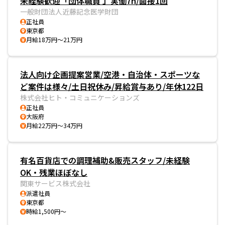
未経験歓迎「団体職員 」実働7h/面接1回
一般財団法人近藤記念医学財団
正社員
東京都
月給18万円～21万円
法人向け企画提案営業/空港・自治体・スポーツな
ど案件は様々/土日祝休み/昇給賞与あり/年休122日
株式会社ヒト・コミュニケーションズ
正社員
大阪府
月給22万円～34万円
有名百貨店での調理補助&販売スタッフ/未経験
OK・残業ほぼなし
関東サービス株式会社
派遣社員
東京都
時給1,500円～