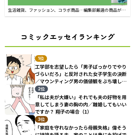
生活雑貨、ファッション、コラボ商品…編集部厳選の商品が買
えるECサイト
コミックエッセイランキング
1位
工学部を志望したら「男子ばっかりでやり
づらいだろ」と反対された女子学生の決断
／マウンティング男の価値観をぶち壊した
結果（1）
2位
「私は夫が大嫌い」それでも夫の好物を用
意してしまう妻の胸の内／離婚してもいい
ですか？ 翔子の場合（1）
3位
「家庭を守れなかったら母親失格」偉そう
に持論を語る夫。家のことは妻に丸投げで