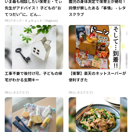
いま最も相談したい保育士・てぃ
園児の身体測定で保育士が絶句！
先生がアドバイス！ 子どもの“お
同僚が察したある「事情」 - レタ
てつだい”に、どん...
スクラブ
PR (アタック・キュキュット｜Hugkum)
工事不要で後付け可。子どもの帰
【衝撃】楽天のネットスーパーが
宅がわかる玄関キー
便利すぎた
PR (レタスクラブ)
PR (レタスクラブ)