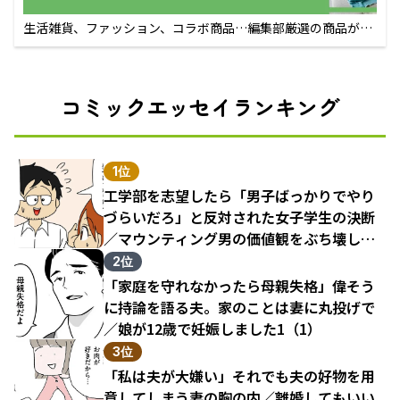
生活雑貨、ファッション、コラボ商品…編集部厳選の商品が買
えるECサイト
コミックエッセイランキング
1位
工学部を志望したら「男子ばっかりでやり
づらいだろ」と反対された女子学生の決断
／マウンティング男の価値観をぶち壊した
結果（1）
2位
「家庭を守れなかったら母親失格」偉そう
に持論を語る夫。家のことは妻に丸投げで
／娘が12歳で妊娠しました1（1）
3位
「私は夫が大嫌い」それでも夫の好物を用
意してしまう妻の胸の内／離婚してもいい