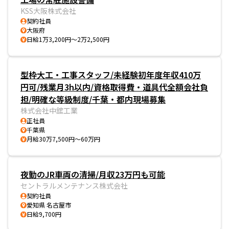
KSS大阪株式会社
契約社員
大阪府
日給1万3,200円～2万2,500円
型枠大工・工事スタッフ/未経験初年度年収410万
円可/残業月3h以内/資格取得費・道具代全額会社負
担/明確な等級制度/千葉・都内現場募集
株式会社中舘工業
正社員
千葉県
月給30万7,500円～60万円
夜勤のJR車両の清掃/月収23万円も可能
セントラルメンテナンス株式会社
契約社員
愛知県 名古屋市
日給9,700円