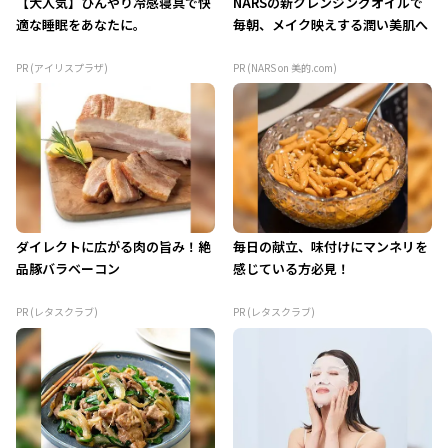
【大人気】ひんやり冷感寝具で快
NARSの新クレンジングオイルで
適な睡眠をあなたに。
毎朝、メイク映えする潤い美肌へ
PR (アイリスプラザ)
PR (NARS on 美的.com)
ダイレクトに広がる肉の旨み！絶
毎日の献立、味付けにマンネリを
品豚バラベーコン
感じている方必見！
PR (レタスクラブ)
PR (レタスクラブ)