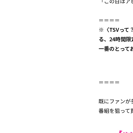
「この日はア
＝＝＝＝
※〈TSVって？〉
る、24時間
一番のとって
＝＝＝＝
既にファンが
番組を狙って