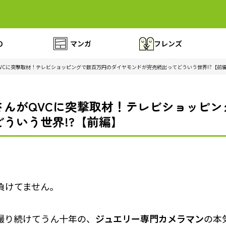
の
マンガ
フレンズ
VCに突撃取材！テレビショッピングで数百万円のダイヤモンドが完売続出ってどういう世界!?【前
さんがQVCに突撃取材！テレビショッピン
ういう世界!?【前編】
負けてません。
撮り続けてうん十年の、
ジュエリー専門カメラマン
の本