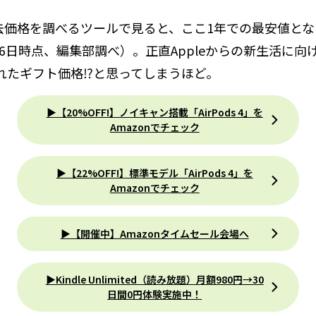
の過去価格を調べるツールで見ると、ここ1年での最安値と
月16日時点、編集部調べ）。正直Appleからの新生活に
れたギフト価格⁉と思ってしまうほど。
▶【20%OFF!】ノイキャン搭載「AirPods 4」を
Amazonでチェック
▶【22%OFF!】標準モデル「AirPods 4」を
Amazonでチェック
▶【開催中】Amazonタイムセール会場へ
▶Kindle Unlimited（読み放題）月額980円→30
日間0円体験実施中！