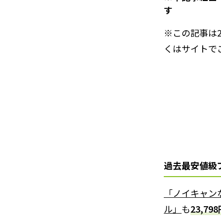
す
※この記事は
くはサイトで
過去最安値級
「ノイキャン
ル」
も
23,79