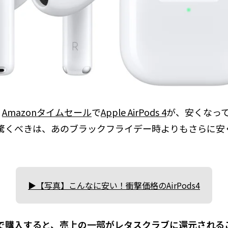
、
Amazonタイムセール
で
Apple AirPods 4
が、安くなっ
驚くべきは、あのブラックフライデー時よりもさらに安
▶【写真】こんなに安い！衝撃価格のAirPods4
で購入すると、売上の一部がレタスクラブに還元される