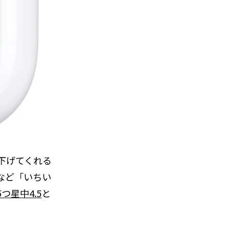
下げてくれる
など「いちい
つ星中4.5
と