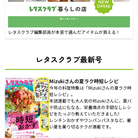
レタスクラブ編集部員が本音で選んだアイテムが買える！
レタスクラブ最新号
Mizukiさんの夏ラク時短レシピ
今号の料理特集は「Mizukiさんの夏ラク時
短レシピ」。
本誌連載でも大人気のMizukiさんに、夏バ
テ防止にもなる、栄養満点の手間なしレシ
ピをたっぷり教えていただきました!
レンチンおかずやワンパンパスタなど、暑
い夏を乗り切るテクが満載です。