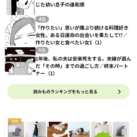
じた幼い息子の違和感
4位
「作りたい」思いが燻ぶり続ける料理好き
女性。ある日運命の出会いを果たして!?／
作りたい女と食べたい女1（1）
5位
1年後、私の夫は安楽死をする。夫婦が選ん
だ「その時」までの過ごし方／終末パート
ナー（1）
読みものランキングをもっと見る
注目