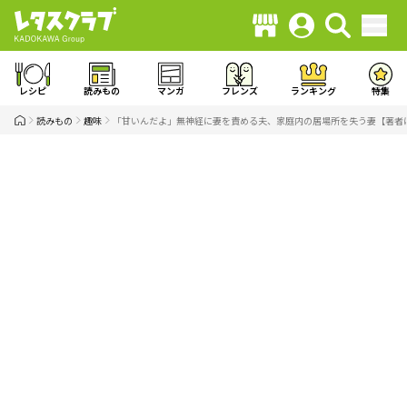
レシピ
読みもの
マンガ
フレンズ
ランキング
特集
読みもの
趣味
「甘いんだよ」無神経に妻を責める夫、家庭内の居場所を失う妻【著者