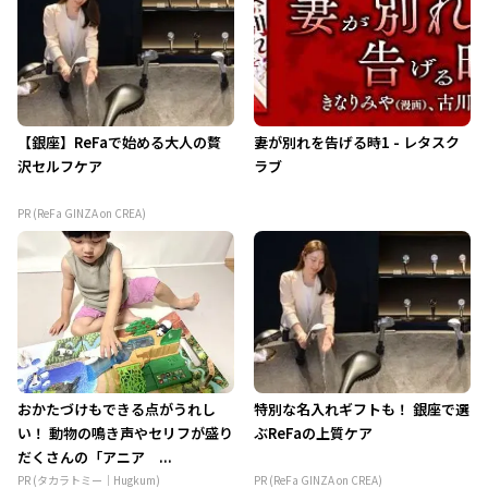
【銀座】ReFaで始める大人の贅
妻が別れを告げる時1 - レタスク
沢セルフケア
ラブ
PR (ReFa GINZA on CREA)
おかたづけもできる点がうれし
特別な名入れギフトも！ 銀座で選
い！ 動物の鳴き声やセリフが盛り
ぶReFaの上質ケア
だくさんの「アニア ...
PR (タカラトミー｜Hugkum)
PR (ReFa GINZA on CREA)