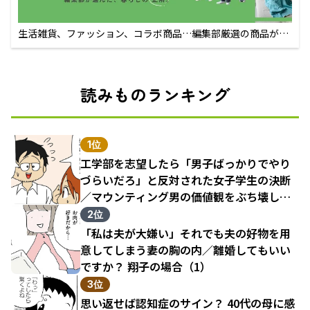
生活雑貨、ファッション、コラボ商品…編集部厳選の商品が買
えるECサイト
読みものランキング
1位
工学部を志望したら「男子ばっかりでやり
づらいだろ」と反対された女子学生の決断
／マウンティング男の価値観をぶち壊した
結果（1）
2位
「私は夫が大嫌い」それでも夫の好物を用
意してしまう妻の胸の内／離婚してもいい
ですか？ 翔子の場合（1）
3位
思い返せば認知症のサイン？ 40代の母に感