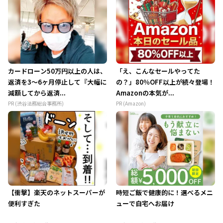
カードローン50万円以上の人は、
「え、こんなセールやってた
返済を3～6ヶ月停止して『大幅に
の？」80％OFF以上が続々登場！
減額してから返済...
Amazonの本気が...
PR (渋谷法務総合事務所)
PR (Amazon)
【衝撃】楽天のネットスーパーが
時短ご飯で健康的に！選べるメニ
便利すぎた
ューで自宅へお届け