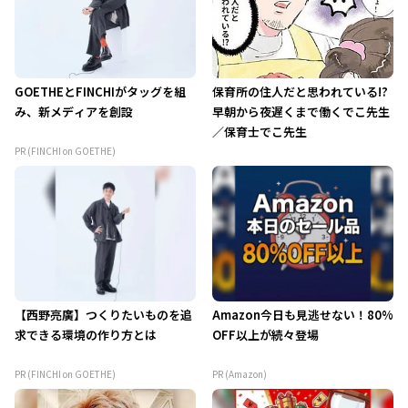
GOETHEとFINCHIがタッグを組
保育所の住人だと思われている!?
み、新メディアを創設
早朝から夜遅くまで働くでこ先生
／保育士でこ先生
PR (FINCHI on GOETHE)
【西野亮廣】つくりたいものを追
Amazon今日も見逃せない！80%
求できる環境の作り方とは
OFF以上が続々登場
PR (FINCHI on GOETHE)
PR (Amazon)