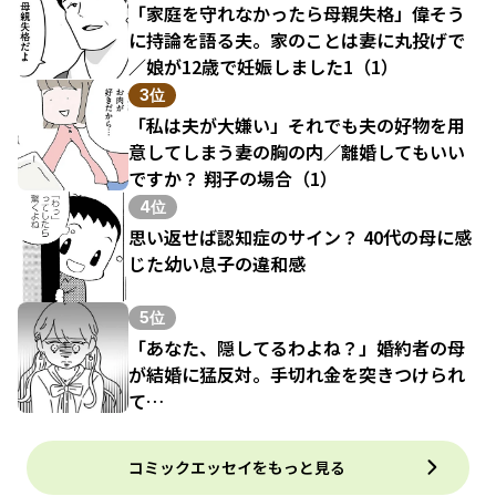
「家庭を守れなかったら母親失格」偉そう
に持論を語る夫。家のことは妻に丸投げで
／娘が12歳で妊娠しました1（1）
3位
「私は夫が大嫌い」それでも夫の好物を用
意してしまう妻の胸の内／離婚してもいい
ですか？ 翔子の場合（1）
4位
思い返せば認知症のサイン？ 40代の母に感
じた幼い息子の違和感
5位
「あなた、隠してるわよね？」婚約者の母
が結婚に猛反対。手切れ金を突きつけられ
て…
コミックエッセイをもっと見る