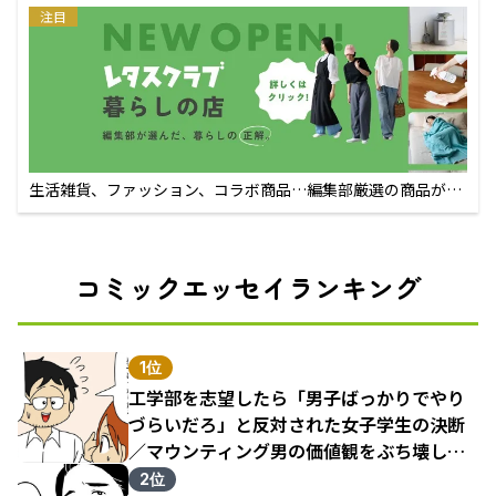
注目
生活雑貨、ファッション、コラボ商品…編集部厳選の商品が買
えるECサイト
コミックエッセイランキング
1位
工学部を志望したら「男子ばっかりでやり
づらいだろ」と反対された女子学生の決断
／マウンティング男の価値観をぶち壊した
結果（1）
2位