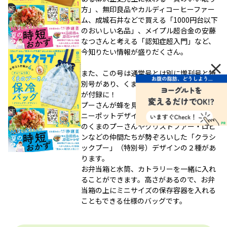
方」、無印良品やカルディコーヒーファー
ム、成城石井などで買える「1000円台以下
のおいしい名品」、メイプル超合金の安藤
なつさんと考える「認知症超入門」など、
今知りたい情報が盛りだくさん。
×
また、この号は通常号とは別に増刊号と特
別号があり、くまのプーさんの保冷バッグ
が付録に！
プーさんが蜂を見ている姿がかわいい「ハ
ニーポットデザイン」（増刊号）と、原作
のくまのプーさんやクリストファー・ロビ
ンなどの仲間たちが勢ぞろいした「クラシ
ックプー」（特別号）デザインの２種があ
ります。
お弁当箱と水筒、カトラリーを一緒に入れ
ることができます。高さがあるので、お弁
当箱の上にミニサイズの保存容器を入れる
こともできる仕様のバッグです。