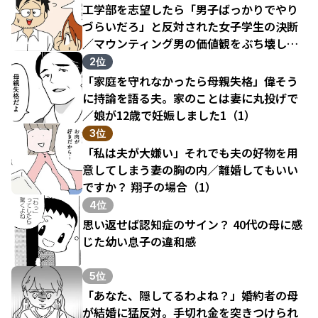
工学部を志望したら「男子ばっかりでやり
づらいだろ」と反対された女子学生の決断
／マウンティング男の価値観をぶち壊した
結果（1）
2位
「家庭を守れなかったら母親失格」偉そう
に持論を語る夫。家のことは妻に丸投げで
／娘が12歳で妊娠しました1（1）
3位
「私は夫が大嫌い」それでも夫の好物を用
意してしまう妻の胸の内／離婚してもいい
ですか？ 翔子の場合（1）
4位
思い返せば認知症のサイン？ 40代の母に感
じた幼い息子の違和感
5位
「あなた、隠してるわよね？」婚約者の母
が結婚に猛反対。手切れ金を突きつけられ