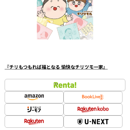
『チリもつもれば福となる 愉快なチリツモ一家』