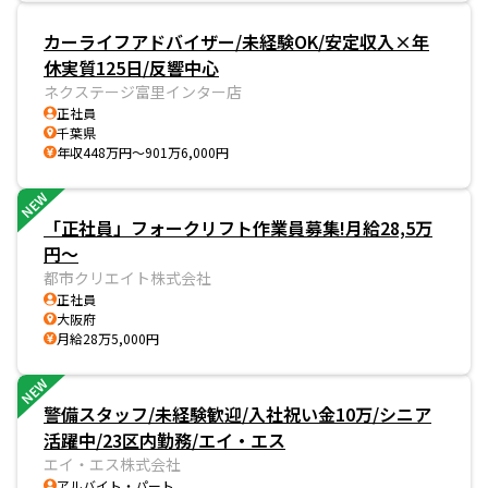
カーライフアドバイザー/未経験OK/安定収入×年
休実質125日/反響中心
ネクステージ富里インター店
正社員
千葉県
年収448万円～901万6,000円
NEW
「正社員」フォークリフト作業員募集!月給28,5万
円～
都市クリエイト株式会社
正社員
大阪府
月給28万5,000円
NEW
警備スタッフ/未経験歓迎/入社祝い金10万/シニア
活躍中/23区内勤務/エイ・エス
エイ・エス株式会社
アルバイト・パート