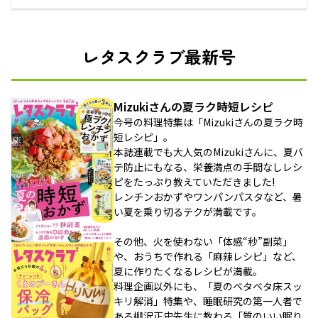
レタスクラブ最新号
Mizukiさんの夏ラク時短レシピ
今号の料理特集は「Mizukiさんの夏ラク時
短レシピ」。
本誌連載でも大人気のMizukiさんに、夏バ
テ防止にもなる、栄養満点の手間なしレシ
ピをたっぷり教えていただきました!
レンチンおかずやワンパンパスタなど、暑
い夏を乗り切るテクが満載です。
その他、火を使わない「体感“秒”副菜」
や、おうちで作れる「麻辣レシピ」など、
夏に作りたくなるレシピが満載。
料理企画以外にも、「夏のベタベタ床スッ
キリ解消」特集や、睡眠研究の第一人者で
ある柳沢正史先生に教わる「質のいい眠り