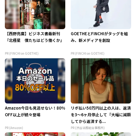
【西野亮廣】ビジネス書最新刊
GOETHEとFINCHIがタッグを組
『北極星 僕たちはどう働くか』
み、新メディアを創設
PR (FINCHI on GOETHE)
PR (FINCHI on GOETHE)
Amazon今日も見逃せない！80%
リボ払い50万円以上の人は、返済
OFF以上が続々登場
を3～6ヶ月停止して『大幅に減額
してから返済する...
PR (Amazon)
PR (渋谷法務総合事務所)