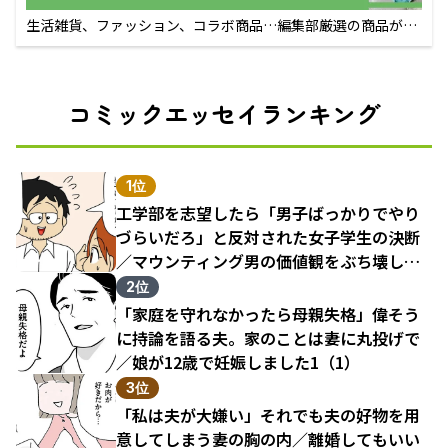
生活雑貨、ファッション、コラボ商品…編集部厳選の商品が買
えるECサイト
コミックエッセイランキング
1位
工学部を志望したら「男子ばっかりでやり
づらいだろ」と反対された女子学生の決断
／マウンティング男の価値観をぶち壊した
結果（1）
2位
「家庭を守れなかったら母親失格」偉そう
に持論を語る夫。家のことは妻に丸投げで
／娘が12歳で妊娠しました1（1）
3位
「私は夫が大嫌い」それでも夫の好物を用
意してしまう妻の胸の内／離婚してもいい