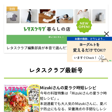
注目
×
レタスクラブ編集部員が本音で選んだアイテムが買える！
レタスクラブ最新号
Mizukiさんの夏ラク時短レシピ
今号の料理特集は「Mizukiさんの夏ラク時
短レシピ」。
本誌連載でも大人気のMizukiさんに、夏バ
テ防止にもなる、栄養満点の手間なしレシ