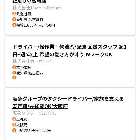
経験OK/高時給
株式会社Thanks Dream
派遣社員
愛知県 名古屋市
時給1,650円～1,750円
ドライバー/軽作業・物流系/配達 回送スタッフ 週1
日~週5以上 希望の働き方が叶う WワークOK
株式会社カーボーイ
業務委託
愛知県 名古屋市
阪急グループのタクシードライバー/家族を支える
安定職/未経験OK/大阪府
阪急タクシー株式会社
正社員
大阪府
月給22万円～60万円