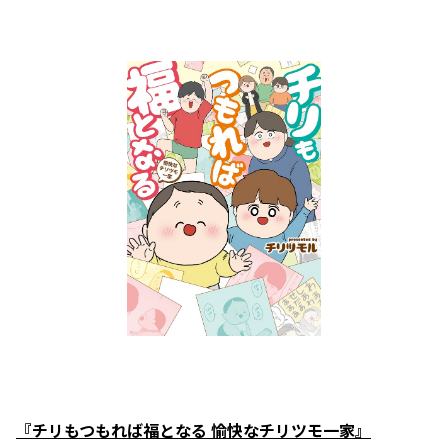
『チリもつもれば福となる 愉快なチリツモ一家』