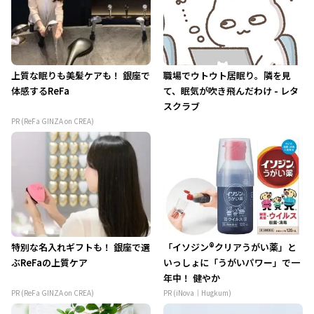
上質な眠りも美髪ケアも！ 銀座で
職場でウトウト居眠り。隣を見
体感するReFa
て、眠気が吹き飛んだわけ - レタ
スクラブ
PR (ReFa GINZA on CREA)
特別な名入れギフトも！ 銀座で選
「イソジン®クリアうがい薬」と
ぶReFaの上質ケア
いっしょに「うがいパワー」で一
年中！ 健やか
PR (ReFa GINZA on CREA)
PR (iNova｜Hugkum)