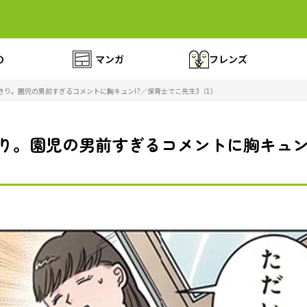
の
マンガ
フレンズ
きり。園児の男前すぎるコメントに胸キュン!?／保育士でこ先生3（1）
り。園児の男前すぎるコメントに胸キュン