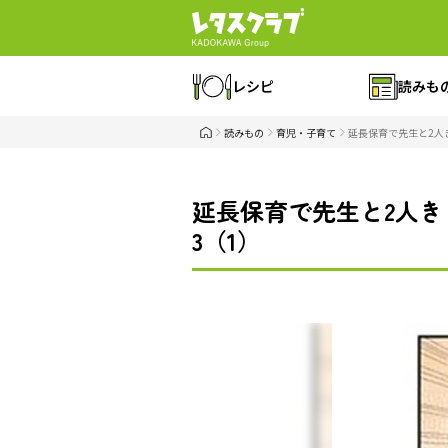
レシピ
読みも
読みもの
育児・子育て
延長保育で先生と2人
延長保育で先生と2人き
3（1）