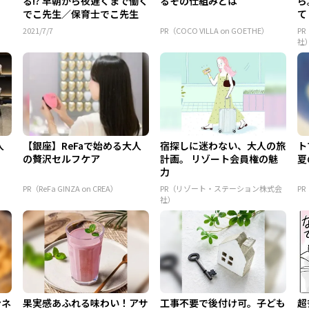
る!? 早朝から夜遅くまで働く
るその仕組みとは
ら
でこ先生／保育士でこ先生
て
2021/7/7
PR（COCO VILLA on GOETHE）
P
社
人
【銀座】ReFaで始める大人
宿探しに迷わない、大人の旅
ト
の贅沢セルフケア
計画。 リゾート会員権の魅
夏
力
PR（ReFa GINZA on CREA）
PR（リゾート・ステーション株式会
P
社）
ンネ
果実感あふれる味わい！アサ
工事不要で後付け可。子ども
超