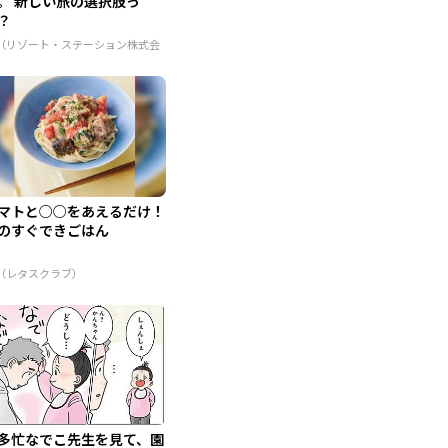
。 新しい旅の選択肢っ
？
R（リゾート・ステーション株式会
）
マトと○○をあえるだけ！
のすぐできごはん
R（レタスクラブ）
多忙なでこ先生を見て、園