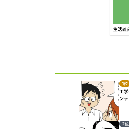
生活雑
1位
工学
ンテ
2位