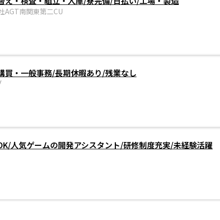
替え・検査・組立・入庫/寮完備/日払い/工場・製造
社AGT南関東第二CU
購買・一般事務/長期休暇あり/残業なし
ブ
K/人気ゲームの開発アシスタント/研修制度充実/未経験活躍