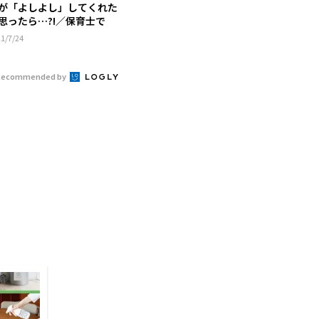
が「よしよし」してくれた
思ったら…?!／保育士で
..
1/7/24
Recommended by