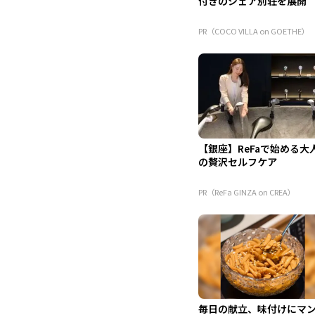
付きのシェア別荘を展開
PR（COCO VILLA on GOETHE）
【銀座】ReFaで始める大
の贅沢セルフケア
PR（ReFa GINZA on CREA）
毎日の献立、味付けにマ