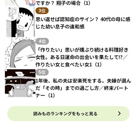
ですか？ 翔子の場合（1）
3位
思い返せば認知症のサイン？ 40代の母に感
じた幼い息子の違和感
4位
「作りたい」思いが燻ぶり続ける料理好き
女性。ある日運命の出会いを果たして!?／
作りたい女と食べたい女1（1）
5位
1年後、私の夫は安楽死をする。夫婦が選ん
だ「その時」までの過ごし方／終末パート
ナー（1）
読みものランキングをもっと見る