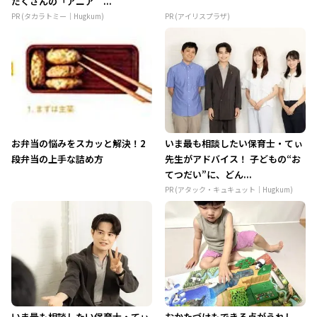
だくさんの「アニア ...
PR (タカラトミー｜Hugkum)
PR (アイリスプラザ)
お弁当の悩みをスカッと解決！2
いま最も相談したい保育士・てぃ
段弁当の上手な詰め方
先生がアドバイス！ 子どもの“お
てつだい”に、どん...
PR (アタック・キュキュット｜Hugkum)
いま最も相談したい保育士・てぃ
おかたづけもできる点がうれし