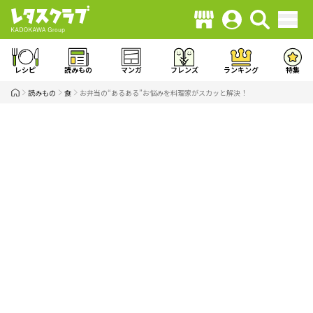
レシピ
読みもの
マンガ
フレンズ
ランキング
特集
読みもの
食
お弁当の“あるある”お悩みを料理家がスカッと解決！