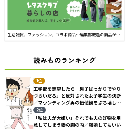
生活雑貨、ファッション、コラボ商品…編集部厳選の商品が買
えるECサイト
読みものランキング
1位
工学部を志望したら「男子ばっかりでやり
づらいだろ」と反対された女子学生の決断
／マウンティング男の価値観をぶち壊した
結果（1）
2位
「私は夫が大嫌い」それでも夫の好物を用
意してしまう妻の胸の内／離婚してもいい