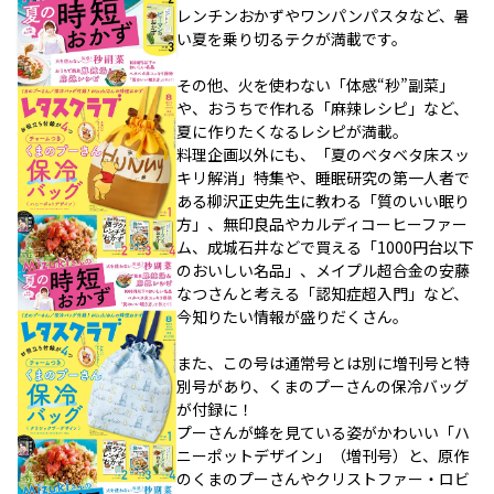
レンチンおかずやワンパンパスタなど、暑
い夏を乗り切るテクが満載です。
その他、火を使わない「体感“秒”副菜」
や、おうちで作れる「麻辣レシピ」など、
夏に作りたくなるレシピが満載。
料理企画以外にも、「夏のベタベタ床スッ
キリ解消」特集や、睡眠研究の第一人者で
ある柳沢正史先生に教わる「質のいい眠り
方」、無印良品やカルディコーヒーファー
ム、成城石井などで買える「1000円台以下
のおいしい名品」、メイプル超合金の安藤
なつさんと考える「認知症超入門」など、
今知りたい情報が盛りだくさん。
また、この号は通常号とは別に増刊号と特
別号があり、くまのプーさんの保冷バッグ
が付録に！
プーさんが蜂を見ている姿がかわいい「ハ
ニーポットデザイン」（増刊号）と、原作
のくまのプーさんやクリストファー・ロビ