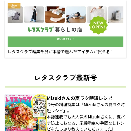
注目
レタスクラブ編集部員が本音で選んだアイテムが買える！
レタスクラブ最新号
Mizukiさんの夏ラク時短レシピ
今号の料理特集は「Mizukiさんの夏ラク時
短レシピ」。
本誌連載でも大人気のMizukiさんに、夏バ
テ防止にもなる、栄養満点の手間なしレシ
ピをたっぷり教えていただきました!