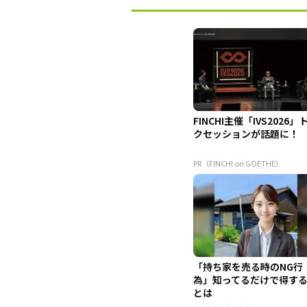
FINCHI主催「IVS2026」
クセッションが話題に！
PR（FINCHI on GOETHE）
「持ち家を売る時のNG行
為」知ってるだけで得す
とは