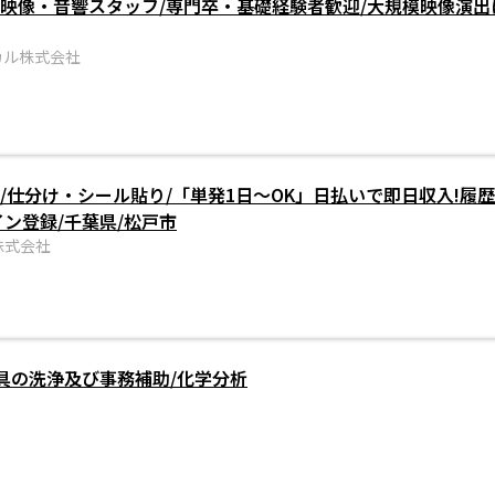
ト映像・音響スタッフ/専門卒・基礎経験者歓迎/大規模映像演出
カル株式会社
/仕分け・シール貼り/「単発1日～OK」日払いで即日収入!履歴
イン登録/千葉県/松戸市
株式会社
具の洗浄及び事務補助/化学分析