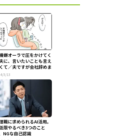
機嫌オーラで圧をかけてく
夫に、言いたいことも言え
くて／夫ですが会社辞めま
..
4/3/13
理職に求められるAI活用。
低限やるべき3つのこと
、NGな自己認識