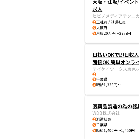
大阪・江坂/イベン
求人
ヒビノメディアテクニ
正社員 / 派遣社員
大阪府
月給20万円～27万円
日払いOKで即日収入
面接OK 簡単オンラ
テイケイワークス東京
千葉県
時給1,333円～
医薬品製造の為の器
WDB株式会社
派遣社員
千葉県
時給1,400円～1,450円