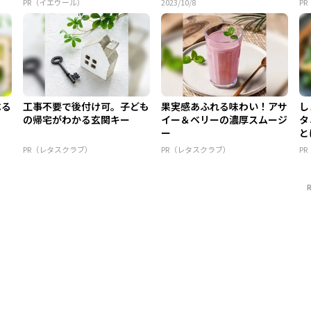
PR（イエウール）
2023/10/8
P
べる
工事不要で後付け可。子ども
果実感あふれる味わい！アサ
し
の帰宅がわかる玄関キー
イー＆ベリーの濃厚スムージ
タ
ー
と
PR（レタスクラブ）
PR（レタスクラブ）
P