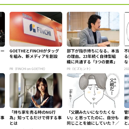
トー
GOETHEとFINCHIがタッグ
部下が指示待ちになる、本当
不
を組み、新メディアを創設
の理由。23年続く自律型組
る
織に共通する「3つの要素」
な
し.
PR（FINCHI on GOETHE）
PR（ビズヒント）
202
「持ち家を売る時のNG行
「父親みたいになりたくな
管
る事
為」知ってるだけで得する事
い」と思ってたのに、自分も
最
とは
同じことを娘にしていた？／
と
夫で...