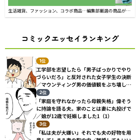
生活雑貨、ファッション、コラボ商品…編集部厳選の商品が買
えるECサイト
コミックエッセイランキング
1位
工学部を志望したら「男子ばっかりでやり
づらいだろ」と反対された女子学生の決断
／マウンティング男の価値観をぶち壊した
結果（1）
2位
「家庭を守れなかったら母親失格」偉そう
に持論を語る夫。家のことは妻に丸投げで
／娘が12歳で妊娠しました1（1）
3位
「私は夫が大嫌い」それでも夫の好物を用
意してしまう妻の胸の内／離婚してもいい