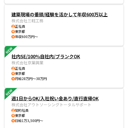
建築現場の番頭/経験を活かして年収600万以上
株式会社三軽工務
正社員
東京都
年収600万円～
NEW
社内SE/100%自社内/ブランクOK
株式会社京葉興業
正社員
東京都
月給28万円～38万円
NEW
週1日からOK/入社祝い金あり/直行直帰OK
株式会社アウトソーシングトータルサポート
契約社員
東京都
日給1万3,500円～