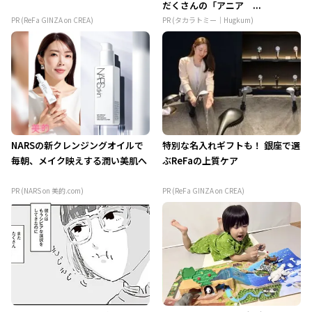
だくさんの「アニア ...
PR (ReFa GINZA on CREA)
PR (タカラトミー｜Hugkum)
NARSの新クレンジングオイルで
特別な名入れギフトも！ 銀座で選
毎朝、メイク映えする潤い美肌へ
ぶReFaの上質ケア
PR (NARS on 美的.com)
PR (ReFa GINZA on CREA)