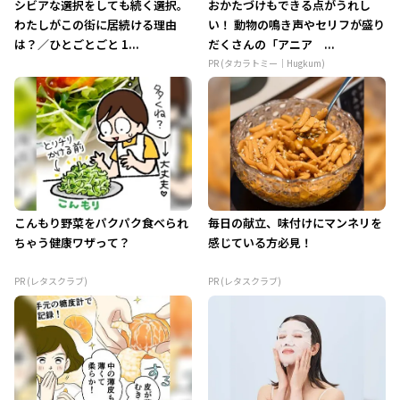
シビアな選択をしても続く選択。
おかたづけもできる点がうれし
わたしがこの街に居続ける理由
い！ 動物の鳴き声やセリフが盛り
は？／ひとごとごと 1...
だくさんの「アニア ...
PR (タカラトミー｜Hugkum)
こんもり野菜をパクパク食べられ
毎日の献立、味付けにマンネリを
ちゃう健康ワザって？
感じている方必見！
PR (レタスクラブ)
PR (レタスクラブ)