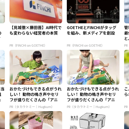
朗
【見城徹×藤田晋】AI時代で
GOETHEとFINCHIがタッグ
管
の
も変わらない経営者の本質
を組み、新メディアを創設
最
す
と
PR（FINCHI on GOETHE）
PR（FINCHI on GOETHE）
P
本当
おかたづけもできる点がうれ
おかたづけもできる点がうれ
こ
組
しい！ 動物の鳴き声やセリ
しい！ 動物の鳴き声やセリ
ら
」
フが盛りだくさんの「アニ
フが盛りだくさんの「アニ
ア ...
ア ...
PR（タカラトミー｜Hugkum）
PR（タカラトミー｜Hugkum）
P