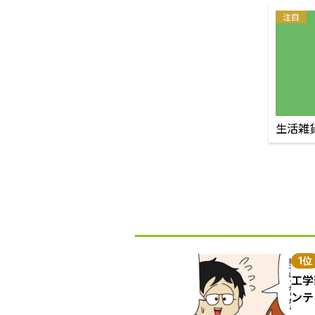
注目
生活雑
1位
工学
ンテ