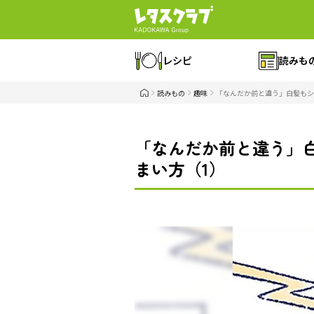
レシピ
読みも
読みもの
趣味
「なんだか前と違う」白髪もシ
「なんだか前と違う」
まい方（1）