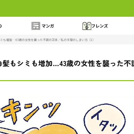
の
マンガ
フレンズ
ミも増加…43歳の女性を襲った不調の正体／私の生理のしまい方（1）
白髪もシミも増加…43歳の女性を襲った不