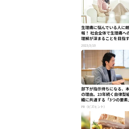
生理痛に悩んでいる人に
報！ 社会全体で生理痛へ
理解が深まることを目指
「みん...
2023/3/10
部下が指示待ちになる、
の理由。23年続く自律型
織に共通する「3つの要素
PR（ビズヒント）