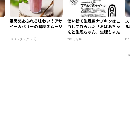
旨
果実感あふれる味わい！アサ
使い捨て生理用ナプキンはこ
ス
イー＆ベリーの濃厚スムージ
うして作られた「おばあちゃ
ル
ー
んと生理ちゃん」生理ちゃん
（...
PR（レタスクラブ）
2019/7/16
P