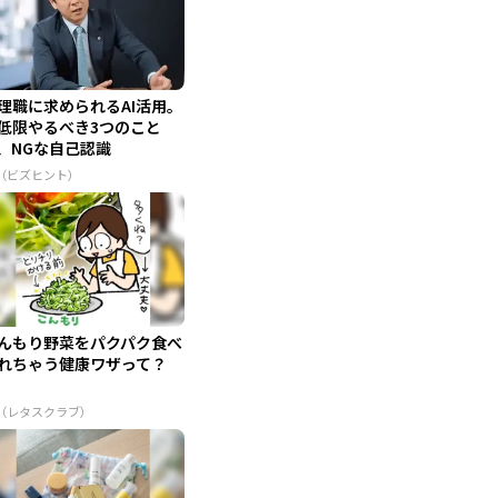
理職に求められるAI活用。
低限やるべき3つのこと
、NGな自己認識
R（ビズヒント）
んもり野菜をパクパク食べ
れちゃう健康ワザって？
R（レタスクラブ）