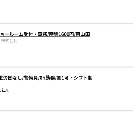
ョールーム受付・事務/時給1600円/東山田
グ株式会社
労働なし/警備員/8h勤務/週1可・シフト制
約社員
ノ