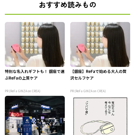
おすすめ読みもの
特別な名入れギフトも！ 銀座で選
【銀座】ReFaで始める大人の贅
ぶReFaの上質ケア
沢セルフケア
PR (ReFa GINZA on CREA)
PR (ReFa GINZA on CREA)