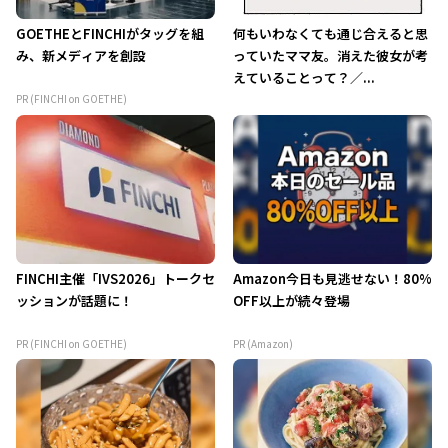
GOETHEとFINCHIがタッグを組
何もいわなくても通じ合えると思
み、新メディアを創設
っていたママ友。消えた彼女が考
えていることって？／...
PR (FINCHI on GOETHE)
FINCHI主催「IVS2026」トークセ
Amazon今日も見逃せない！80%
ッションが話題に！
OFF以上が続々登場
PR (FINCHI on GOETHE)
PR (Amazon)