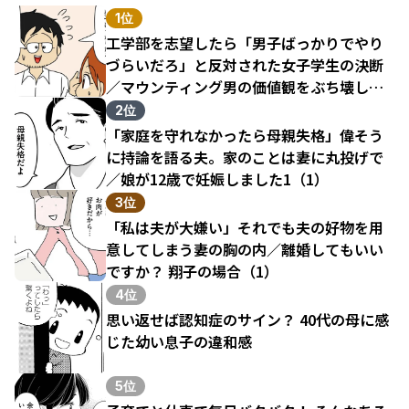
1位
工学部を志望したら「男子ばっかりでやり
づらいだろ」と反対された女子学生の決断
／マウンティング男の価値観をぶち壊した
結果（1）
2位
「家庭を守れなかったら母親失格」偉そう
に持論を語る夫。家のことは妻に丸投げで
／娘が12歳で妊娠しました1（1）
3位
「私は夫が大嫌い」それでも夫の好物を用
意してしまう妻の胸の内／離婚してもいい
ですか？ 翔子の場合（1）
4位
思い返せば認知症のサイン？ 40代の母に感
じた幼い息子の違和感
5位