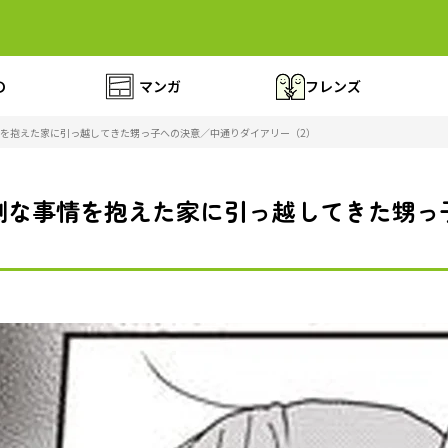
の
マンガ
フレンズ
を抱えた家に引っ越してきた甥っ子への決意／中通りダイアリー（2）
倒な事情を抱えた家に引っ越してきた甥っ