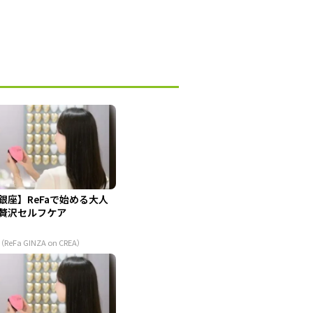
銀座】ReFaで始める大人
贅沢セルフケア
（ReFa GINZA on CREA）