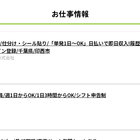
お仕事情報
/仕分け・シール貼り/「単発1日～OK」日払いで即日収入!履歴
イン登録/千葉県/印西市
株式会社
/週1日からOK/1日3時間からOK/シフト申告制