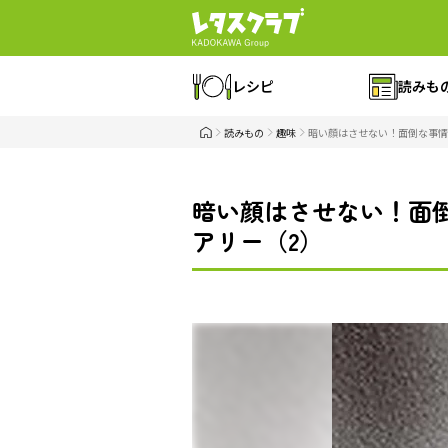
レシピ
読みも
読みもの
趣味
暗い顔はさせない！面倒な事情
暗い顔はさせない！面
アリー（2）