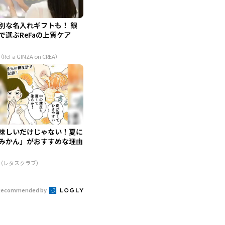
別な名入れギフトも！ 銀
で選ぶReFaの上質ケア
（ReFa GINZA on CREA）
味しいだけじゃない！夏に
みかん」がおすすめな理由
R（レタスクラブ）
Recommended by