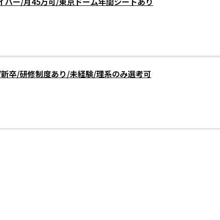
バー/月45万可/東京ドーム年間シートあり
/新卒/研修制度あり/未経験/理系のみ選考可