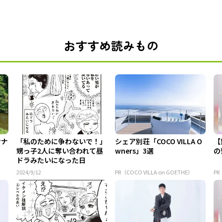
おすすめ読みもの
ウナ
「私のために争わないで！」
シェア別荘「COCO VILLA O
【
甥っ子2人に奪い合われて昼
wners」3選
の
ドラみたいになった日
2024/9/12
PR（COCO VILLA on GOETHE）
PR