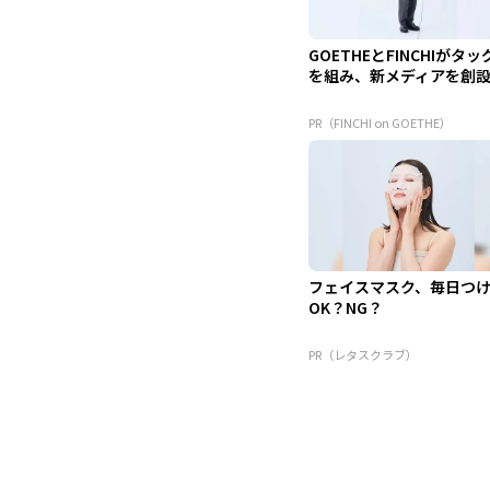
GOETHEとFINCHIがタッ
を組み、新メディアを創
PR（FINCHI on GOETHE）
フェイスマスク、毎日つ
OK？NG？
PR（レタスクラブ）