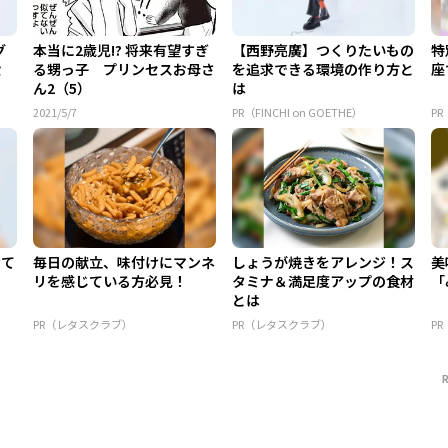
グ
本当に2歳児!? 将来有望すぎ
【西野亮廣】つくりたいもの
特
設
る甥っ子 プリンセスお母さ
を追求できる環境の作り方と
座
ん2（5）
は
2021/5/7
PR（FINCHI on GOETHE）
PR
けて
毎日の献立、味付けにマンネ
しょうが焼きをアレンジ！ス
美
リを感じている方必見！
タミナ＆満足度アップの食材
「
とは
PR（レタスクラブ）
PR（レタスクラブ）
P