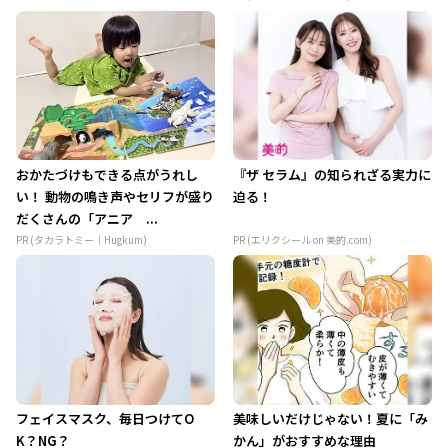
おかたづけもできる点がうれし
『ザ セラム』の知られざる実力に
い！ 動物の鳴き声やセリフが盛り
迫る！
だくさんの「アニア ...
PR (タカラトミー｜Hugkum)
PR (エリクシール on 美的.com)
フェイスマスク、毎日つけてO
美味しいだけじゃない！夏に「み
K？NG？
かん」がおすすめな理由