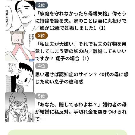
結果（1）
2位
「家庭を守れなかったら母親失格」偉そう
に持論を語る夫。家のことは妻に丸投げで
／娘が12歳で妊娠しました1（1）
3位
「私は夫が大嫌い」それでも夫の好物を用
意してしまう妻の胸の内／離婚してもいい
ですか？ 翔子の場合（1）
4位
思い返せば認知症のサイン？ 40代の母に感
じた幼い息子の違和感
5位
「あなた、隠してるわよね？」婚約者の母
が結婚に猛反対。手切れ金を突きつけられ
て…