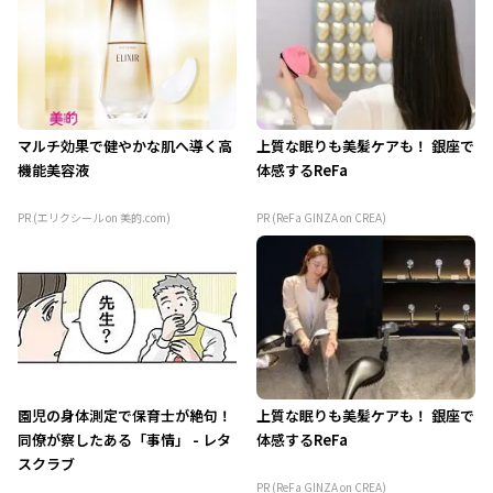
マルチ効果で健やかな肌へ導く高
上質な眠りも美髪ケアも！ 銀座で
機能美容液
体感するReFa
PR (エリクシール on 美的.com)
PR (ReFa GINZA on CREA)
園児の身体測定で保育士が絶句！
上質な眠りも美髪ケアも！ 銀座で
同僚が察したある「事情」 - レタ
体感するReFa
スクラブ
PR (ReFa GINZA on CREA)