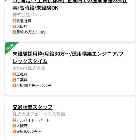
1月開始/「土日祝休み」企業内での産業保健のお仕
事/高時給/未経験OK
株式会社パソナ
派遣社員
大阪府
月給35万2,900円
NEW
未経験採用枠/月給30万～/運用構築エンジニア/フ
レックスタイム
infront株式会社
正社員
千葉県
月給30万円～60万円
交通誘導スタッフ
株式会社フェニックス警備
アルバイト・パート
大阪府
日給9,600円～