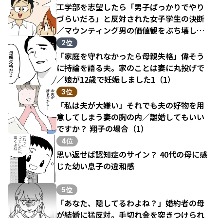
工学部を志望したら「男子ばっかりでやり
づらいだろ」と反対された女子学生の決断
／マウンティング男の価値観をぶち壊した
結果（1）
2位
「家庭を守れなかったら母親失格」偉そう
に持論を語る夫。家のことは妻に丸投げで
／娘が12歳で妊娠しました1（1）
3位
「私は夫が大嫌い」それでも夫の好物を用
意してしまう妻の胸の内／離婚してもいい
ですか？ 翔子の場合（1）
4位
思い返せば認知症のサイン？ 40代の母に感
じた幼い息子の違和感
5位
「あなた、隠してるわよね？」婚約者の母
が結婚に猛反対。手切れ金を突きつけられ