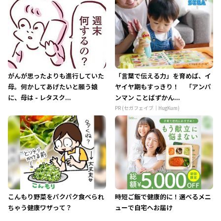
がんが思ったよりも進行していた
「言葉で伝える力」を育めば、イ
母。何かしてあげたいと願う娘
ヤイヤ期もすっきり！ 「アンパ
に、母は - レタスク...
ンマン ことばずかん...
PR (セガフェイブ｜HugKum)
こんもり野菜をパクパク食べられ
時短ご飯で健康的に！選べるメニ
ちゃう健康ワザって？
ューで自宅へお届け