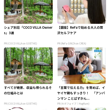
シェア別荘「COCO VILLA Owner
【銀座】ReFaで始める大人の贅
s」3選
沢セルフケア
PR (COCO VILLA on GOETHE)
PR (ReFa GINZA on CREA)
すべてが絶景、収益も得られるそ
「言葉で伝える力」を育めば、イ
の仕組みとは
ヤイヤ期もすっきり！ 「アンパ
ンマン ことばずかん...
PR (COCO VILLA on GOETHE)
PR (セガフェイブ｜HugKum)