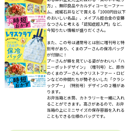
方」、無印良品やカルディコーヒーファー
ム、成城石井などで買える「1000円台以下
のおいしい名品」、メイプル超合金の安藤
なつさんと考える「認知症超入門」など、
今知りたい情報が盛りだくさん。
また、この号は通常号とは別に増刊号と特
別号があり、くまのプーさんの保冷バッグ
が付録に！
プーさんが蜂を見ている姿がかわいい「ハ
ニーポットデザイン」（増刊号）と、原作
のくまのプーさんやクリストファー・ロビ
ンなどの仲間たちが勢ぞろいした「クラシ
ックプー」（特別号）デザインの２種があ
ります。
お弁当箱と水筒、カトラリーを一緒に入れ
ることができます。高さがあるので、お弁
当箱の上にミニサイズの保存容器を入れる
こともできる仕様のバッグです。