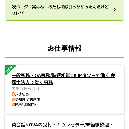
次ページ：実はね…あたし検診引っかかったんだけど
さ(2/2)
お仕事情報
NEW
一般事務・OA事務/時短相談OKJPタワーで働く 弁
護士法人で働く事務
アデコ株式会社
派遣社員
愛知県 名古屋市
時給1,550円～
英会話NOVAの受付・カウンセラー/未経験歓迎・