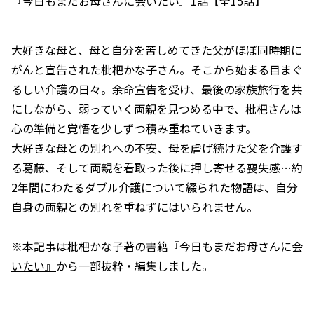
『今日もまだお母さんに会いたい』1話【全15話】
大好きな母と、母と自分を苦しめてきた父がほぼ同時期に
がんと宣告された枇杷かな子さん。そこから始まる目まぐ
るしい介護の日々。余命宣告を受け、最後の家族旅行を共
にしながら、弱っていく両親を見つめる中で、枇杷さんは
心の準備と覚悟を少しずつ積み重ねていきます。
大好きな母との別れへの不安、母を虐げ続けた父を介護す
る葛藤、そして両親を看取った後に押し寄せる喪失感…約
2年間にわたるダブル介護について綴られた物語は、自分
自身の両親との別れを重ねずにはいられません。
※本記事は枇杷かな子著の書籍
『今日もまだお母さんに会
いたい』
から一部抜粋・編集しました。