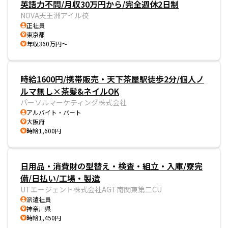
英語力不問/月収30万円から/完全週休2日制
NOVA天王洲アイル校
正社員
東京都
年収360万円～
時給1600円/携帯販売・天下茶屋駅徒歩2分/個人ノ
ルマ無し×茶髪&ネイルOK
パーソルマーケティング株式会社
アルバイト・パート
大阪府
時給1,600円
日用品・消費財の型替え・検査・組立・入庫/寮完
備/日払い/工場・製造
UTエージェント株式会社AGT南関東第二CU
派遣社員
神奈川県
時給1,450円