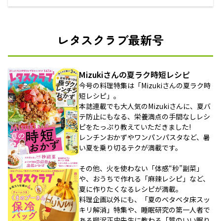
レタスクラブ最新号
Mizukiさんの夏ラク時短レシピ
今号の料理特集は「Mizukiさんの夏ラク時
短レシピ」。
本誌連載でも大人気のMizukiさんに、夏バ
テ防止にもなる、栄養満点の手間なしレシ
ピをたっぷり教えていただきました!
レンチンおかずやワンパンパスタなど、暑
い夏を乗り切るテクが満載です。
その他、火を使わない「体感“秒”副菜」
や、おうちで作れる「麻辣レシピ」など、
夏に作りたくなるレシピが満載。
料理企画以外にも、「夏のベタベタ床スッ
キリ解消」特集や、睡眠研究の第一人者で
ある柳沢正史先生に教わる「質のいい眠り